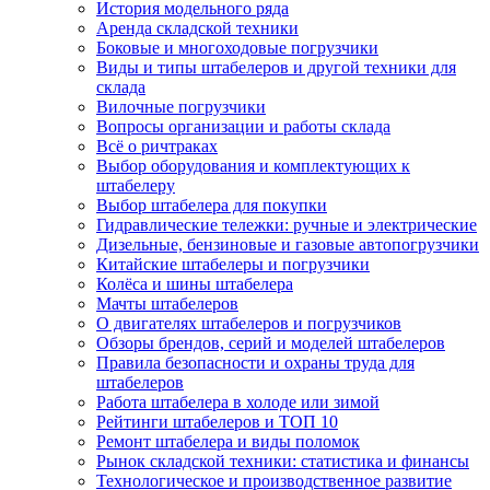
История модельного ряда
Аренда складской техники
Боковые и многоходовые погрузчики
Виды и типы штабелеров и другой техники для
склада
Вилочные погрузчики
Вопросы организации и работы склада
Всё о ричтраках
Выбор оборудования и комплектующих к
штабелеру
Выбор штабелера для покупки
Гидравлические тележки: ручные и электрические
Дизельные, бензиновые и газовые автопогрузчики
Китайские штабелеры и погрузчики
Колёса и шины штабелера
Мачты штабелеров
О двигателях штабелеров и погрузчиков
Обзоры брендов, серий и моделей штабелеров
Правила безопасности и охраны труда для
штабелеров
Работа штабелера в холоде или зимой
Рейтинги штабелеров и ТОП 10
Ремонт штабелера и виды поломок
Рынок складской техники: статистика и финансы
Технологическое и производственное развитие