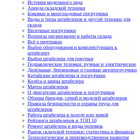
История модельного ряда
Аренда складской техники
Боковые и многоходовые погрузчики
Виды и типы штабелеров и другой техники для
склада
Вилочные погрузчики
Вопросы организации и работы склада
Всё о ричтраках
Выбор оборудования и комплектующих к
штабелеру
Выбор штабелера для покупки
Гидравлические тележки: ручные и электрические
Дизельные, бензиновые и газовые автопогрузчики
Китайские штабелеры и погрузчики
Колёса и шины штабелера
Мачты штабелеров
О двигателях штабелеров и погрузчиков
Обзоры брендов, серий и моделей штабелеров
Правила безопасности и охраны труда для
штабелеров
Работа штабелера в холоде или зимой
Рейтинги штабелеров и ТОП 10
Ремонт штабелера и виды поломок
Рынок складской техники: статистика и финансы
Технологическое и производственное развитие