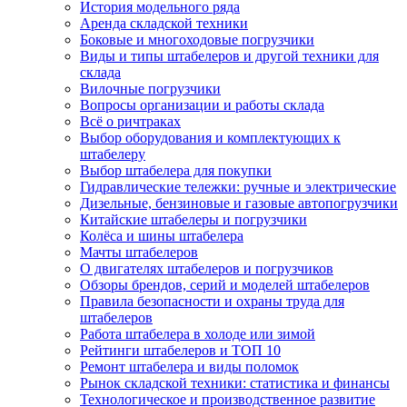
История модельного ряда
Аренда складской техники
Боковые и многоходовые погрузчики
Виды и типы штабелеров и другой техники для
склада
Вилочные погрузчики
Вопросы организации и работы склада
Всё о ричтраках
Выбор оборудования и комплектующих к
штабелеру
Выбор штабелера для покупки
Гидравлические тележки: ручные и электрические
Дизельные, бензиновые и газовые автопогрузчики
Китайские штабелеры и погрузчики
Колёса и шины штабелера
Мачты штабелеров
О двигателях штабелеров и погрузчиков
Обзоры брендов, серий и моделей штабелеров
Правила безопасности и охраны труда для
штабелеров
Работа штабелера в холоде или зимой
Рейтинги штабелеров и ТОП 10
Ремонт штабелера и виды поломок
Рынок складской техники: статистика и финансы
Технологическое и производственное развитие