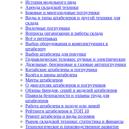
История модельного ряда
Аренда складской техники
Боковые и многоходовые погрузчики
Виды и типы штабелеров и другой техники для
склада
Вилочные погрузчики
Вопросы организации и работы склада
Всё о ричтраках
Выбор оборудования и комплектующих к
штабелеру
Выбор штабелера для покупки
Гидравлические тележки: ручные и электрические
Дизельные, бензиновые и газовые автопогрузчики
Китайские штабелеры и погрузчики
Колёса и шины штабелера
Мачты штабелеров
О двигателях штабелеров и погрузчиков
Обзоры брендов, серий и моделей штабелеров
Правила безопасности и охраны труда для
штабелеров
Работа штабелера в холоде или зимой
Рейтинги штабелеров и ТОП 10
Ремонт штабелера и виды поломок
Рынок складской техники: статистика и финансы
Технологическое и производственное развитие