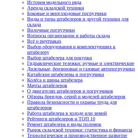
История модельного ряда
Аренда складской техники
Боковые и многоходовые погрузчики
Виды и типы штабелеров и другой техники для
склада
Вилочные погрузчики
Вопросы организации и работы склада
Всё о ричтраках
Выбор оборудования и комплектующих к
штабелеру
Выбор штабелера для покупки
Гидравлические тележки: ручные и электрические
Дизельные, бензиновые и газовые автопогрузчики
Китайские штабелеры и погрузчики
Колёса и шины штабелера
Мачты штабелеров
О двигателях штабелеров и погрузчиков
Обзоры брендов, серий и моделей штабелеров
Правила безопасности и охраны труда для
штабелеров
Работа штабелера в холоде или зимой
Рейтинги штабелеров и ТОП 10
Ремонт штабелера и виды поломок
Рынок складской техники: статистика и финансы
Технологическое и производственное развитие