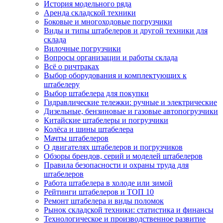
История модельного ряда
Аренда складской техники
Боковые и многоходовые погрузчики
Виды и типы штабелеров и другой техники для
склада
Вилочные погрузчики
Вопросы организации и работы склада
Всё о ричтраках
Выбор оборудования и комплектующих к
штабелеру
Выбор штабелера для покупки
Гидравлические тележки: ручные и электрические
Дизельные, бензиновые и газовые автопогрузчики
Китайские штабелеры и погрузчики
Колёса и шины штабелера
Мачты штабелеров
О двигателях штабелеров и погрузчиков
Обзоры брендов, серий и моделей штабелеров
Правила безопасности и охраны труда для
штабелеров
Работа штабелера в холоде или зимой
Рейтинги штабелеров и ТОП 10
Ремонт штабелера и виды поломок
Рынок складской техники: статистика и финансы
Технологическое и производственное развитие