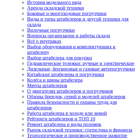
История модельного ряда
Аренда складской техники
Боковые и многоходовые погрузчики
Виды и типы штабелеров и другой техники для
склада
Вилочные погрузчики
Вопросы организации и работы склада
Всё о ричтраках
Выбор оборудования и комплектующих к
штабелеру
Выбор штабелера для покупки
Гидравлические тележки: ручные и электрические
Дизельные, бензиновые и газовые автопогрузчики
Китайские штабелеры и погрузчики
Колёса и шины штабелера
Мачты штабелеров
О двигателях штабелеров и погрузчиков
Обзоры брендов, серий и моделей штабелеров
Правила безопасности и охраны труда для
штабелеров
Работа штабелера в холоде или зимой
Рейтинги штабелеров и ТОП 10
Ремонт штабелера и виды поломок
Рынок складской техники: статистика и финансы
Технологическое и производственное развитие