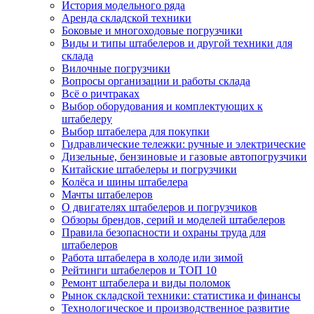
История модельного ряда
Аренда складской техники
Боковые и многоходовые погрузчики
Виды и типы штабелеров и другой техники для
склада
Вилочные погрузчики
Вопросы организации и работы склада
Всё о ричтраках
Выбор оборудования и комплектующих к
штабелеру
Выбор штабелера для покупки
Гидравлические тележки: ручные и электрические
Дизельные, бензиновые и газовые автопогрузчики
Китайские штабелеры и погрузчики
Колёса и шины штабелера
Мачты штабелеров
О двигателях штабелеров и погрузчиков
Обзоры брендов, серий и моделей штабелеров
Правила безопасности и охраны труда для
штабелеров
Работа штабелера в холоде или зимой
Рейтинги штабелеров и ТОП 10
Ремонт штабелера и виды поломок
Рынок складской техники: статистика и финансы
Технологическое и производственное развитие