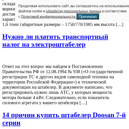
складах, где присутствуют стеллажи или нужно перемещать
Продолжая использовать сайт, вы соглашаетесь на использовани
ящики в штабели. Штабелер TCM SRS160, который
файлов cookie и
обработку персональных данных
в соответствии
доставляет наша организация, имеет следующие
Принимаю
с
Политикой конфиденциальности.
характеристики: тип — сопровождаемый грузоподъемность –
1,6 тонн габаритные размеры – 1750/770/1985 мм высота […]
Нужно ли платить транспортный
налог на электроштабелер
Ответ на этот вопрос мы найдем в Постановлении
Правительства РФ от 12.08.1994 № 938 («О государственной
регистрации ТС и других видов самоходной техники на
территории Российской Федерации») и технической
документации на штабелер. В документе написано, что
регистрировать нужно лишь АТС, у которых мощность
мотора больше 4 кВт. Следовательно, если показатель
силового агрегата у вашего штабелера […]
14 причин купить штабелер Doosan 7-й
серии