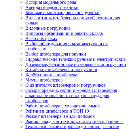
История модельного ряда
Аренда складской техники
Боковые и многоходовые погрузчики
Виды и типы штабелеров и другой техники для
склада
Вилочные погрузчики
Вопросы организации и работы склада
Всё о ричтраках
Выбор оборудования и комплектующих к
штабелеру
Выбор штабелера для покупки
Гидравлические тележки: ручные и электрические
Дизельные, бензиновые и газовые автопогрузчики
Китайские штабелеры и погрузчики
Колёса и шины штабелера
Мачты штабелеров
О двигателях штабелеров и погрузчиков
Обзоры брендов, серий и моделей штабелеров
Правила безопасности и охраны труда для
штабелеров
Работа штабелера в холоде или зимой
Рейтинги штабелеров и ТОП 10
Ремонт штабелера и виды поломок
Рынок складской техники: статистика и финансы
Технологическое и производственное развитие