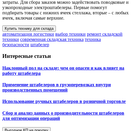
затраты. Для сбора заказов можно задействовать поводковые и
узкопроходные электроштабелеры. Первые помогут
подбирать товары с нижних ячеек стеллажа, вторые – с любых
ячеек, включая самые верхние.
Купить технику для склада
автоматизация логистики
выбор техники
ремонт складской
техники
современная складская техника
техника
безопасности
штабелер
Интересные статьи
Наклонный пол на складе: чем он опасен и как влияет на
работу штабелера
Применение штабелеров в грузоперевозках внутри
производственных помещений
Использование ручных штабелеров в розничной торговле
Сбор и анализ данных о производительности штабелеров
для оптимизации операций
Выгодное КП на покупку