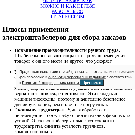
ЧИТАТЬ ТАКЖЕ: КАК
МОЖНО И КАК НЕЛЬЗЯ
РАБОТАТЬ СО
ШТАБЕЛЕРОМ
Плюсы применения
электроштабелеров для сбора заказов
Повышение производительности ручного труда.
Штабелеры позволяют сократить время перемещения
товаров с одного места на другое, что ускоряет
процессы обработки заказов.
Увеличение безопасности операций.
Безопасность на
Продолжая использовать сайт, вы соглашаетесь на использовани
складе – приоритетная задача. Штабелеры уменьшают
файлов cookie и
обработку персональных данных
в соответствии
риск травм, которые случаются при ручных
Принимаю
с
Политикой конфиденциальности.
манипуляциях с тяжелыми грузами. Они также снижают
вероятность повреждения товаров. Эти складские
машины тихоходны, поэтому значительно безопаснее
для окружающих, чем вилочные погрузчики.
Экономия трудозатрат.
Ручная обработка и
перемещение грузов требуют значительных физических
усилий. Электроштабелеры помогают сократить
трудозатраты, снизить усталость грузчиков,
комплектовщиков.