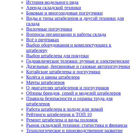
История модельного ряда
Аренда складской техники
Боковые и многоходовые погрузчики
Виды и типы штабелеров и другой техники для
склада
Вилочные погрузчики
Вопросы организации и работы склада
Всё о ричтраках
Выбор оборудования и комплектующих к
штабелеру
Выбор штабелера для покупки
Гидравлические тележки: ручные и электрические
Дизельные, бензиновые и газовые автопогрузчики
Китайские штабелеры и погрузчики
Колёса и шины штабелера
Мачты штабелеров
О двигателях штабелеров и погрузчиков
Обзоры брендов, серий и моделей штабелеров
Правила безопасности и охраны труда для
штабелеров
Работа штабелера в холоде или зимой
Рейтинги штабелеров и ТОП 10
Ремонт штабелера и виды поломок
Рынок складской техники: статистика и финансы
Технологическое и производственное развитие