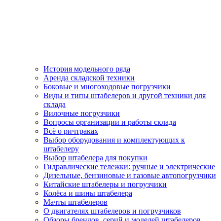
История модельного ряда
Аренда складской техники
Боковые и многоходовые погрузчики
Виды и типы штабелеров и другой техники для
склада
Вилочные погрузчики
Вопросы организации и работы склада
Всё о ричтраках
Выбор оборудования и комплектующих к
штабелеру
Выбор штабелера для покупки
Гидравлические тележки: ручные и электрические
Дизельные, бензиновые и газовые автопогрузчики
Китайские штабелеры и погрузчики
Колёса и шины штабелера
Мачты штабелеров
О двигателях штабелеров и погрузчиков
Обзоры брендов, серий и моделей штабелеров