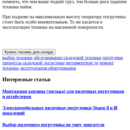
помнить, что чем выше поднят груз, тем больше риск падения
техники набок.
При подъеме на максимальную высоту оператору погрузчика
стоит быть особо внимательным. То же касается и
эксплуатации техники на наклонной поверхности.
Купить технику для склада
выбор техники
обслуживание складской техники
погрузчик
процессы складской логистики
регламентное то
ремонт
техники
эксплуатация оборудования
Интересные статьи
Монтажная корзина (люлька) для вилочных погрузчиков
и штабелеров
Электромобильные вилочные погрузчики Shann ll и lll
поколений
Выбор вилочного погрузчика по типу двигателя