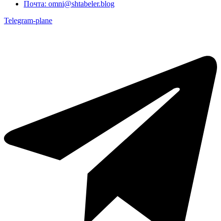
Почта:
omni@shtabeler.blog
Telegram-plane