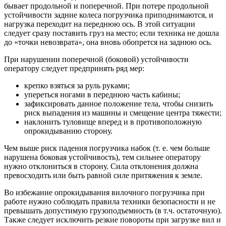
бывает продольной и поперечной. При потере продольной
устойчивости задние колеса погрузчика приподнимаются, и
нагрузка переходит на переднюю ось. В этой ситуации
следует сразу поставить груз на место; если техника не дошла
до «точки невозврата», она вновь обопрется на заднюю ось.
При нарушении поперечной (боковой) устойчивости
оператору следует предпринять ряд мер:
крепко взяться за руль руками;
упереться ногами в переднюю часть кабины;
зафиксировать данное положение тела, чтобы снизить
риск выпадения из машины и смещение центра тяжести;
наклонить туловище вперед и в противоположную
опрокидыванию сторону.
Чем выше риск падения погрузчика набок (т. е. чем больше
нарушена боковая устойчивость), тем сильнее оператору
нужно отклониться в сторону. Сила отклонения должна
превосходить или быть равной силе притяжения к земле.
Во избежание опрокидывания вилочного погрузчика при
работе нужно соблюдать правила техники безопасности и не
превышать допустимую грузоподъемность (в т.ч. остаточную).
Также следует исключить резкие повороты при загрузке вил и