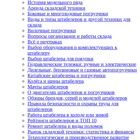
История модельного ряда
Аренда складской техники
Боковые и многоходовые погрузчики
Виды и типы штабелеров и другой техники для
склада
Вилочные погрузчики
Вопросы организации и работы склада
Всё о ричтраках
Выбор оборудования и комплектующих к
штабелеру
Выбор штабелера для покупки
Гидравлические тележки: ручные и электрические
Дизельные, бензиновые и газовые автопогрузчики
Китайские штабелеры и погрузчики
Колёса и шины штабелера
Мачты штабелеров
О двигателях штабелеров и погрузчиков
Обзоры брендов, серий и моделей штабелеров
Правила безопасности и охраны труда для
штабелеров
Работа штабелера в холоде или зимой
Рейтинги штабелеров и ТОП 10
Ремонт штабелера и виды поломок
Рынок складской техники: статистика и финансы
Технологическое и производственное развитие