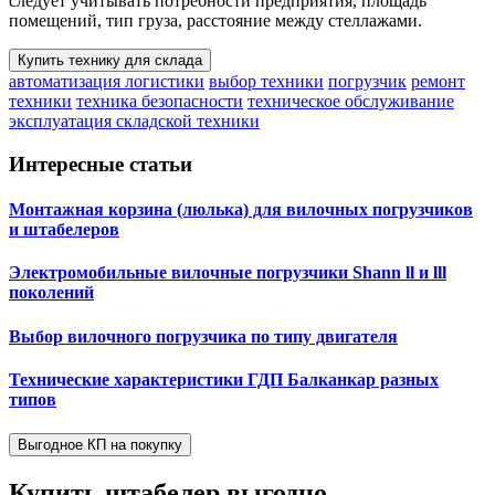
следует учитывать потребности предприятия, площадь
помещений, тип груза, расстояние между стеллажами.
Купить технику для склада
автоматизация логистики
выбор техники
погрузчик
ремонт
техники
техника безопасности
техническое обслуживание
эксплуатация складской техники
Интересные статьи
Монтажная корзина (люлька) для вилочных погрузчиков
и штабелеров
Электромобильные вилочные погрузчики Shann ll и lll
поколений
Выбор вилочного погрузчика по типу двигателя
Технические характеристики ГДП Балканкар разных
типов
Выгодное КП на покупку
Купить штабелер
выгодно