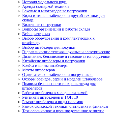
История модельного ряда
Аренда складской техники
Боковые и многоходовые погрузчики
Виды и типы штабелеров и другой техники для
склада
Вилочные погрузчики
Вопросы организации и работы склада
Всё о ричтраках
Выбор оборудования и комплектующих к
штабелеру
Выбор штабелера для покупки
Гидравлические тележки: ручные и электрические
Дизельные, бензиновые и газовые автопогрузчики
Китайские штабелеры и погрузчики
Колёса и шины штабелера
Мачты штабелеров
О двигателях штабелеров и погрузчиков
Обзоры брендов, серий и моделей штабелеров
Правила безопасности и охраны труда для
штабелеров
Работа штабелера в холоде или зимой
Рейтинги штабелеров и ТОП 10
Ремонт штабелера и виды поломок
Рынок складской техники: статистика и финансы
Технологическое и производственное развитие