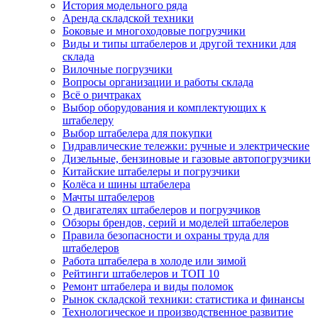
История модельного ряда
Аренда складской техники
Боковые и многоходовые погрузчики
Виды и типы штабелеров и другой техники для
склада
Вилочные погрузчики
Вопросы организации и работы склада
Всё о ричтраках
Выбор оборудования и комплектующих к
штабелеру
Выбор штабелера для покупки
Гидравлические тележки: ручные и электрические
Дизельные, бензиновые и газовые автопогрузчики
Китайские штабелеры и погрузчики
Колёса и шины штабелера
Мачты штабелеров
О двигателях штабелеров и погрузчиков
Обзоры брендов, серий и моделей штабелеров
Правила безопасности и охраны труда для
штабелеров
Работа штабелера в холоде или зимой
Рейтинги штабелеров и ТОП 10
Ремонт штабелера и виды поломок
Рынок складской техники: статистика и финансы
Технологическое и производственное развитие