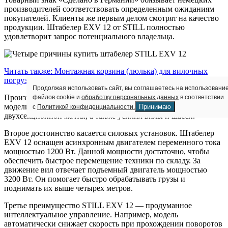
производителей соответствовать определенным ожиданиям
покупателей. Клиенты же первым делом смотрят на качество
продукции. Штабелер EXV 12 от STILL полностью
удовлетворит запрос потенциального владельца.
Читать также:
Монтажная корзина (люлька) для вилочных
погрузчиков и штабелеров
Продолжая использовать сайт, вы соглашаетесь на использовани
файлов cookie и
обработку персональных данных
в соответствии
Производитель уделил внимание прочности и устойчивости
Принимаю
модели. Для этого он модифицировал конструкцию
с
Политикой конфиденциальности.
двухсекционной мачты, а также усилил вилы и шасси.
Второе достоинство касается силовых установок. Штабелер
EXV 12 оснащен асинхронным двигателем переменного тока
мощностью 1200 Вт. Данной мощности достаточно, чтобы
обеспечить быстрое перемещение техники по складу. За
движение вил отвечает подъемный двигатель мощностью
3200 Вт. Он помогает быстро обрабатывать грузы и
поднимать их выше четырех метров.
Третье преимущество STILL EXV 12 — продуманное
интеллектуальное управление. Например, модель
автоматически снижает скорость при прохождении поворотов