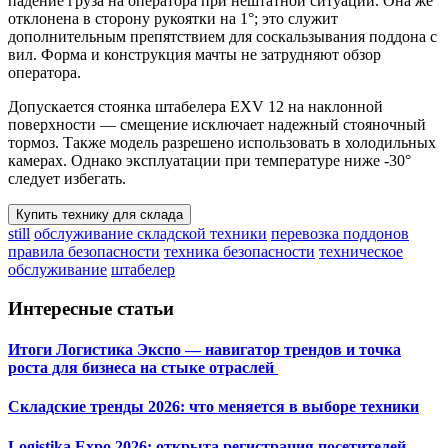
падение груза на оператора при нештатной ситуации. Она же
отклонена в сторону рукоятки на 1°; это служит
дополнительным препятствием для соскальзывания поддона с
вил. Форма и конструкция мачты не затрудняют обзор
оператора.
Допускается стоянка штабелера EXV 12 на наклонной
поверхности — смещение исключает надежный стояночный
тормоз. Также модель разрешено использовать в холодильных
камерах. Однако эксплуатации при температуре ниже -30°
следует избегать.
Купить технику для склада
still
обслуживание складской техники
перевозка поддонов
правила безопасности
техника безопасности
техническое
обслуживание
штабелер
Интересные статьи
Итоги Логистика Экспо — навигатор трендов и точка
роста для бизнеса на стыке отраслей
Складские тренды 2026: что меняется в выборе техники
Logistika Expo 2026: открыта регистрация посетителей