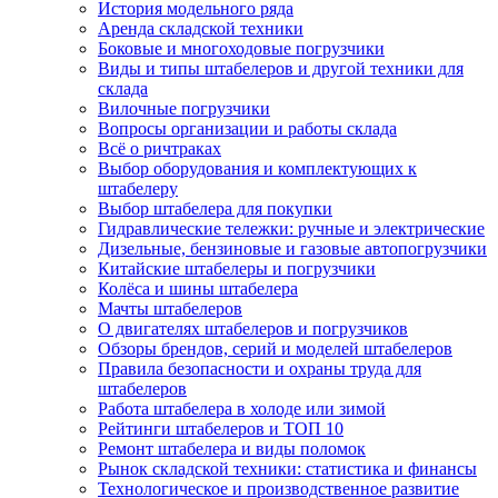
История модельного ряда
Аренда складской техники
Боковые и многоходовые погрузчики
Виды и типы штабелеров и другой техники для
склада
Вилочные погрузчики
Вопросы организации и работы склада
Всё о ричтраках
Выбор оборудования и комплектующих к
штабелеру
Выбор штабелера для покупки
Гидравлические тележки: ручные и электрические
Дизельные, бензиновые и газовые автопогрузчики
Китайские штабелеры и погрузчики
Колёса и шины штабелера
Мачты штабелеров
О двигателях штабелеров и погрузчиков
Обзоры брендов, серий и моделей штабелеров
Правила безопасности и охраны труда для
штабелеров
Работа штабелера в холоде или зимой
Рейтинги штабелеров и ТОП 10
Ремонт штабелера и виды поломок
Рынок складской техники: статистика и финансы
Технологическое и производственное развитие