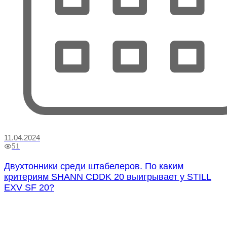
11.04.2024
51
Двухтонники среди штабелеров. По каким
критериям SHANN CDDK 20 выигрывает у STILL
EXV SF 20?