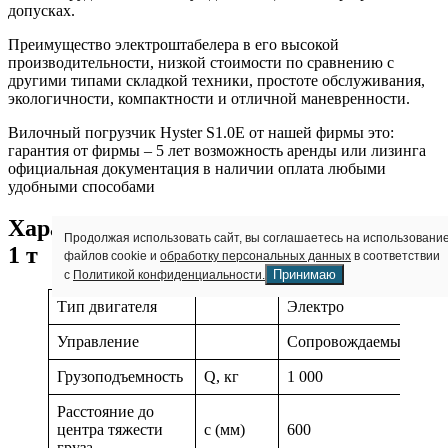
допусках.
Преимущество электроштабелера в его высокой
производительности, низкой стоимости по сравнению с
другими типами складкой техники, простоте обслуживания,
экологичности, компактности и отличной маневренности.
Вилочный погрузчик Hyster S1.0E от нашей фирмы это:
гарантия от фирмы – 5 лет возможность аренды или лизинга
официальная документация в наличии оплата любыми
удобными способами
Характеристики Штабелер Hyster S1.0,
Продолжая использовать сайт, вы соглашаетесь на использовани
1 т
файлов cookie и
обработку персональных данных
в соответствии
Принимаю
с
Политикой конфиденциальности.
Тип двигателя
Электро
Управление
Сопровождаемый
Грузоподъемность
Q, кг
1 000
Расстояние до
центра тяжести
c (мм)
600
груза