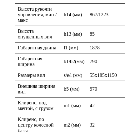
Высота рукояти
управления, мин /
h14 (мм)
867/1223
макс
Высота
h13 (мм)
85
опущенных вил
Габаритная длина
l1 (мм)
1878
Габаритная
b1/b2(мм)
790
ширина
Размеры вил
s/e/l (мм)
55х185х1150
Внешняя ширина
b5 (мм)
570
вил
Клиренс, под
m1 (мм)
42
мачтой, с грузом
Клиренс, по
центру колесной
m2 (мм)
32
базы