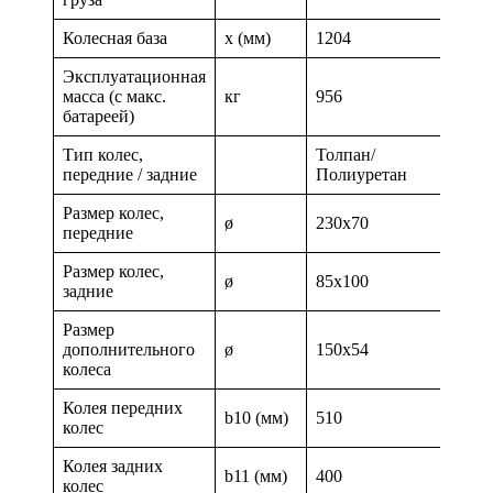
Колесная база
x (мм)
1204
Эксплуатационная
масса (с макс.
кг
956
батареей)
Тип колес,
Толпан/
передние / задние
Полиуретан
Размер колес,
ø
230х70
передние
Размер колес,
ø
85х100
задние
Размер
дополнительного
ø
150х54
колеса
Колея передних
b10 (мм)
510
колес
Колея задних
b11 (мм)
400
колес