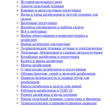
История модельного ряда
Аренда складской техники
Боковые и многоходовые погрузчики
Виды и типы штабелеров и другой техники для
склада
Вилочные погрузчики
Вопросы организации и работы склада
Всё о ричтраках
Выбор оборудования и комплектующих к
штабелеру
Выбор штабелера для покупки
Гидравлические тележки: ручные и электрические
Дизельные, бензиновые и газовые автопогрузчики
Китайские штабелеры и погрузчики
Колёса и шины штабелера
Мачты штабелеров
О двигателях штабелеров и погрузчиков
Обзоры брендов, серий и моделей штабелеров
Правила безопасности и охраны труда для
штабелеров
Работа штабелера в холоде или зимой
Рейтинги штабелеров и ТОП 10
Ремонт штабелера и виды поломок
Рынок складской техники: статистика и финансы
Технологическое и производственное развитие