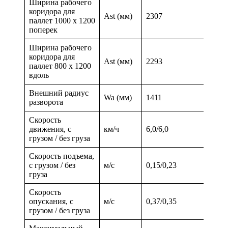
Ширина рабочего
коридора для
Ast (мм)
2307
паллет 1000 х 1200
поперек
Ширина рабочего
коридора для
Ast (мм)
2293
паллет 800 х 1200
вдоль
Внешний радиус
Wa (мм)
1411
разворота
Скорость
движения, с
км/ч
6,0/6,0
грузом / без груза
Скорость подъема,
с грузом / без
м/с
0,15/0,23
груза
Скорость
опускания, с
м/с
0,37/0,35
грузом / без груза