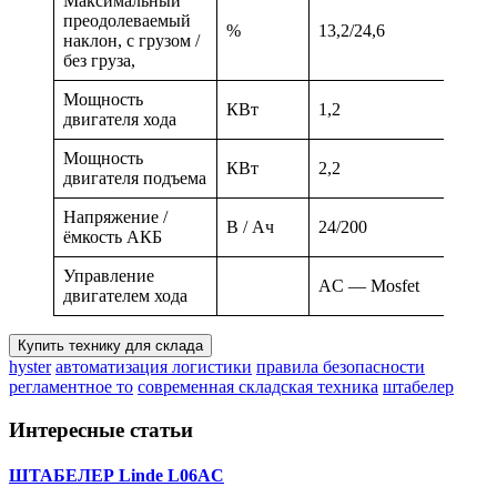
Максимальный
преодолеваемый
%
13,2/24,6
наклон, с грузом /
без груза,
Мощность
КВт
1,2
двигателя хода
Мощность
КВт
2,2
двигателя подъема
Напряжение /
В / Ач
24/200
ёмкость АКБ
Управление
AC — Mosfet
двигателем хода
Купить технику для склада
hyster
автоматизация логистики
правила безопасности
регламентное то
современная складская техника
штабелер
Интересные статьи
ШТАБЕЛЕР Linde L06AC