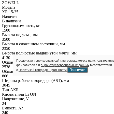
ZOWELL
Модель
XR 15-35
Наличие
В наличии
Грузоподъемность, кг
1500
Высота подъема, мм
3500
Высота в сложенном состоянии, мм
2350
Высота полностью выдвинутой мачты, мм
4130
Продолжая использовать сайт, вы соглашаетесь на использовани
Общая длина, мм
файлов cookie и
обработку персональных данных
в соответствии
2538
Принимаю
с
Политикой конфиденциальности.
Общая ширина, мм
866
Ширина рабочего коридора (AST), мм
3045
Тип АКБ
Кислота или Li-ON
Напряжение, V
24
Емкость, Ah
240