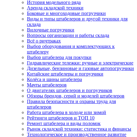
История модельного ряда
Аренда складской техники
Боковые и многоходовые погрузчики
Виды и типы штабелеров и другой техники для
склада
Вилочные погрузчики
Вопросы организации и работы склада
Всё о ричтраках
Выбор оборудования и комплектующих к
штабелеру
Выбор штабелера для покупки
Гидравлические тележки: ручные и электрические
Дизельные, бензиновые и газовые автопогрузчики
Китайские штабелеры и погрузчики
Колёса и шины штабелера
Мачты штабелеров
О двигателях штабелеров и погрузчиков
Обзоры брендов, серий и моделей штабелеров
Правила безопасности и охраны труда для
штабелеров
Работа штабелера в холоде или зимой
Рейтинги штабелеров и ТОП 10
Ремонт штабелера и виды поломок
Рынок складской техники: статистика и финансы
Технологическое и производственное развитие