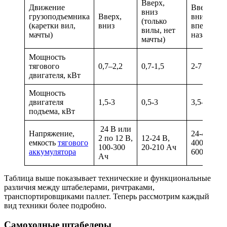
Вверх,
Движение
Вверх,
вниз
грузоподъемника
Вверх,
вниз,
(только
(каретки вил,
вниз
вперед,
вилы, нет
мачты)
назад.
мачты)
Мощность
тягового
0,7–2,2
0,7-1,5
2-7
двигателя, кВт
Мощность
двигателя
1,5-3
0,5-3
3,5–14
подъема, кВт
24 В или
Напряжение,
24-48 В,
2 по 12 В,
12-24 В,
емкость
тягового
400-
100-300
20-210 Ач
аккумулятора
600Ач
Ач
Таблица выше показывает технические и функциональные
различия между штабелерами, ричтраками,
транспортировщиками паллет. Теперь рассмотрим каждый
вид техники более подробно.
Самоходные штабелеры