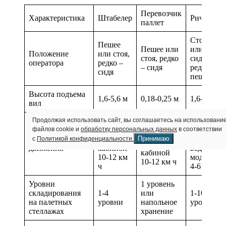
Перевозчик
Характеристика
Штабелер
Ричтрак
паллет
Стоя
Пешее
Пешее или
или
Положение
или стоя,
стоя, редко
сидя,
оператора
редко –
– сидя
редко –
сидя
пешее
Высота подъема
1,6-5,6 м
0,18-0,25 м
1,6-18 м
вил
Продолжая использовать сайт, вы соглашаетесь на использовани
4–6 км/ч,
10-15
4–6 км/ч,
файлов cookie и
обработку персональных данных
в соответствии
для
км/ч,
для
Принимаю
Скорость
моделей с
для
с
Политикой конфиденциальности.
моделей с
движения
кабиной
ведомых
кабиной
10-12 км
моделей
10-12 км ч
ч
4-6 км/ч
Уровни
1 уровень
складирования
1-4
или
1-10
на палетных
уровни
напольное
уровней
стеллажах
хранение