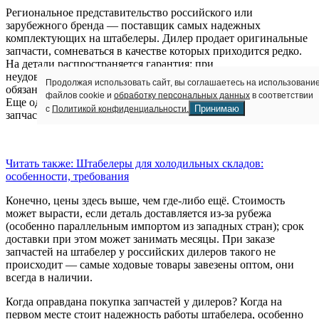
Региональное представительство российского или
зарубежного бренда — поставщик самых надежных
комплектующих на штабелеры. Дилер продает оригинальные
запчасти, сомневаться в качестве которых приходится редко.
На детали распространяется гарантия; при
неудовлетворительном качестве купленного изделия его
Продолжая использовать сайт, вы соглашаетесь на использовани
обязаны заменить на новое в рамках определенного срока.
файлов cookie и
обработку персональных данных
в соответствии
Еще один плюс покупки у «официалов» — точность подбора
Принимаю
с
Политикой конфиденциальности.
запчастей (по серии/модели, номеру запчасти и т. д.).
Читать также: Штабелеры для холодильных складов:
особенности, требования
Конечно, цены здесь выше, чем где-либо ещё. Стоимость
может вырасти, если деталь доставляется из-за рубежа
(особенно параллельным импортом из западных стран); срок
доставки при этом может занимать месяцы. При заказе
запчастей на штабелер у российских дилеров такого не
происходит — самые ходовые товары завезены оптом, они
всегда в наличии.
Когда оправдана покупка запчастей у дилеров? Когда на
первом месте стоит надежность работы штабелера, особенно