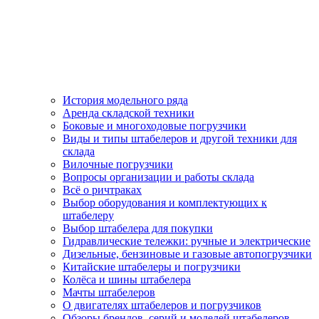
История модельного ряда
Аренда складской техники
Боковые и многоходовые погрузчики
Виды и типы штабелеров и другой техники для
склада
Вилочные погрузчики
Вопросы организации и работы склада
Всё о ричтраках
Выбор оборудования и комплектующих к
штабелеру
Выбор штабелера для покупки
Гидравлические тележки: ручные и электрические
Дизельные, бензиновые и газовые автопогрузчики
Китайские штабелеры и погрузчики
Колёса и шины штабелера
Мачты штабелеров
О двигателях штабелеров и погрузчиков
Обзоры брендов, серий и моделей штабелеров