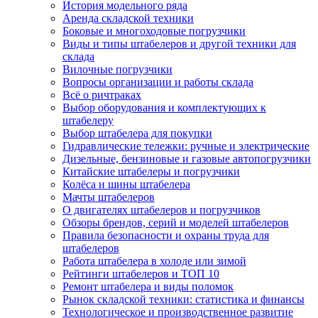
История модельного ряда
Аренда складской техники
Боковые и многоходовые погрузчики
Виды и типы штабелеров и другой техники для
склада
Вилочные погрузчики
Вопросы организации и работы склада
Всё о ричтраках
Выбор оборудования и комплектующих к
штабелеру
Выбор штабелера для покупки
Гидравлические тележки: ручные и электрические
Дизельные, бензиновые и газовые автопогрузчики
Китайские штабелеры и погрузчики
Колёса и шины штабелера
Мачты штабелеров
О двигателях штабелеров и погрузчиков
Обзоры брендов, серий и моделей штабелеров
Правила безопасности и охраны труда для
штабелеров
Работа штабелера в холоде или зимой
Рейтинги штабелеров и ТОП 10
Ремонт штабелера и виды поломок
Рынок складской техники: статистика и финансы
Технологическое и производственное развитие