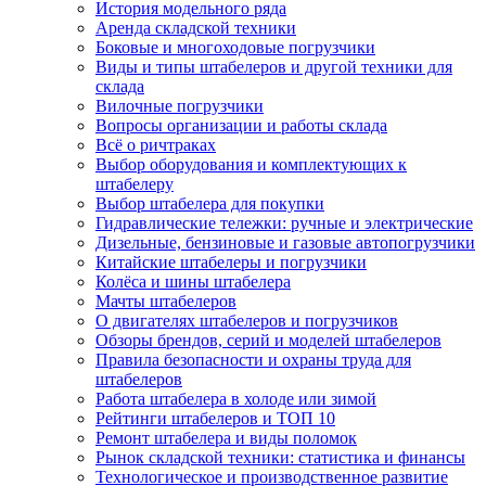
История модельного ряда
Аренда складской техники
Боковые и многоходовые погрузчики
Виды и типы штабелеров и другой техники для
склада
Вилочные погрузчики
Вопросы организации и работы склада
Всё о ричтраках
Выбор оборудования и комплектующих к
штабелеру
Выбор штабелера для покупки
Гидравлические тележки: ручные и электрические
Дизельные, бензиновые и газовые автопогрузчики
Китайские штабелеры и погрузчики
Колёса и шины штабелера
Мачты штабелеров
О двигателях штабелеров и погрузчиков
Обзоры брендов, серий и моделей штабелеров
Правила безопасности и охраны труда для
штабелеров
Работа штабелера в холоде или зимой
Рейтинги штабелеров и ТОП 10
Ремонт штабелера и виды поломок
Рынок складской техники: статистика и финансы
Технологическое и производственное развитие