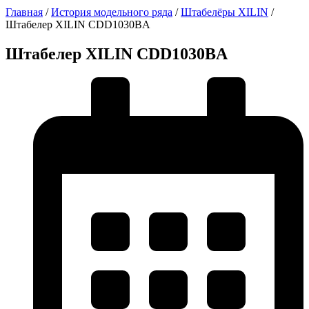
Главная
/
История модельного ряда
/
Штабелёры XILIN
/
Штабелер XILIN CDD1030BA
Штабелер XILIN CDD1030BA