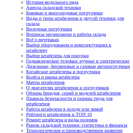
История модельного ряда
Аренда складской техники
Боковые и многоходовые погрузчики
Виды и типы штабелеров и другой техники для
склада
Вилочные погрузчики
Вопросы организации и работы склада
Всё о ричтраках
Выбор оборудования и комплектующих к
штабелеру
Выбор штабелера для покупки
Гидравлические тележки: ручные и электрические
Дизельные, бензиновые и газовые автопогрузчики
Китайские штабелеры и погрузчики
Колёса и шины штабелера
Мачты штабелеров
О двигателях штабелеров и погрузчиков
Обзоры брендов, серий и моделей штабелеров
Правила безопасности и охраны труда для
штабелеров
Работа штабелера в холоде или зимой
Рейтинги штабелеров и ТОП 10
Ремонт штабелера и виды поломок
Рынок складской техники: статистика и финансы
Технологическое и производственное развитие