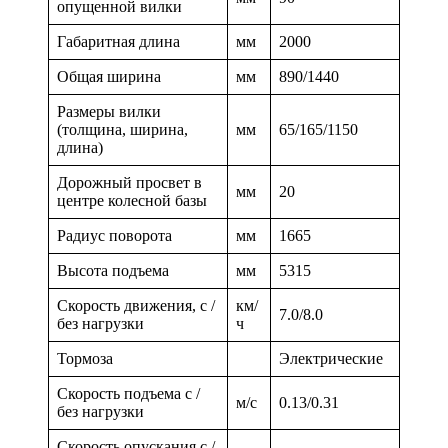
опущенной вилки
Габаритная длина
мм
2000
Общая ширина
мм
890/1440
Размеры вилки
(толщина, ширина,
мм
65/165/1150
длина)
Дорожный просвет в
мм
20
центре колесной базы
Радиус поворота
мм
1665
Высота подъема
мм
5315
Скорость движения, с /
км/
7.0/8.0
без нагрузки
ч
Тормоза
Электрические
Скорость подъема с /
м/с
0.13/0.31
без нагрузки
Скорость опускания с /