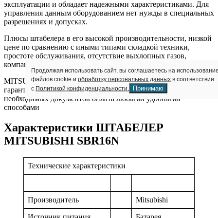
эксплуатации и обладает надежными характеристиками. Для
управления данным оборудованием нет нужды в специальных
разрешениях и допусках.
Плюсы штабелера в его высокой производительности, низкой
цене по сравнению с иными типами складкой техники,
простоте обслуживания, отсутствие выхлопных газов,
компактности и отличной маневренности.
Продолжая использовать сайт, вы соглашаетесь на использовани
файлов cookie и
обработку персональных данных
в соответствии
MITSUBISHI SBR16N от нашего интернет-магазина это:
Принимаю
с
Политикой конфиденциальности.
гарантия от фирмы – 2 года лизинг полный пакет
необходимых документов оплата любыми удобными
способами
Характеристики ШТАБЕЛЕР
MITSUBISHI SBR16N
Технические характеристики
Производитель
Mitsubishi
Источник питания
Батарея