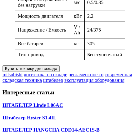
м/с
0.5/0.35
без нагрузки
Мощность двигателя
кВт
2.2
V /
Напряжение / Емкость
24/375
Ah
Вес батареи
кг
305
Тип привода
Бесступенчатый
Купить технику для склада
mitsubishi
логистика на складе
регламентное то
современная
складская техника
штабелер
эксплуатация оборудования
Интересные статьи
ШТАБЕЛЕР Linde L06AC
Штабелер Hyster S1.4IL
ШТАБЕЛЕР HANGCHA CDD14-AEC1S-B