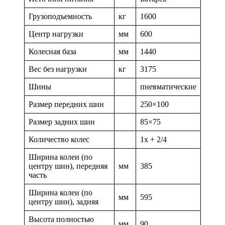
Грузоподъемность
кг
1600
Центр нагрузки
мм
600
Колесная база
мм
1440
Вес без нагрузки
кг
3175
Шины
пневматические
Размер передних шин
250×100
Размер задних шин
85×75
Количество колес
1x + 2/4
Ширина колеи (по
центру шин), передняя
мм
385
часть
Ширина колеи (по
мм
595
центру шин), задняя
Высота полностью
мм
90