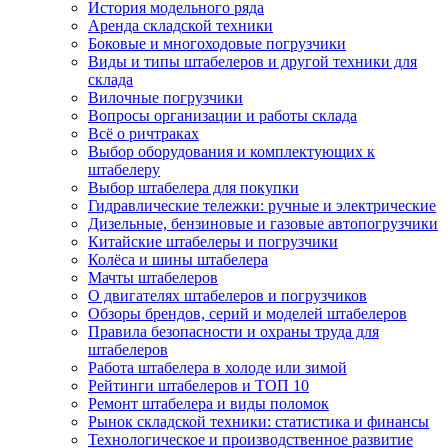
История модельного ряда
Аренда складской техники
Боковые и многоходовые погрузчики
Виды и типы штабелеров и другой техники для
склада
Вилочные погрузчики
Вопросы организации и работы склада
Всё о ричтраках
Выбор оборудования и комплектующих к
штабелеру
Выбор штабелера для покупки
Гидравлические тележки: ручные и электрические
Дизельные, бензиновые и газовые автопогрузчики
Китайские штабелеры и погрузчики
Колёса и шины штабелера
Мачты штабелеров
О двигателях штабелеров и погрузчиков
Обзоры брендов, серий и моделей штабелеров
Правила безопасности и охраны труда для
штабелеров
Работа штабелера в холоде или зимой
Рейтинги штабелеров и ТОП 10
Ремонт штабелера и виды поломок
Рынок складской техники: статистика и финансы
Технологическое и производственное развитие