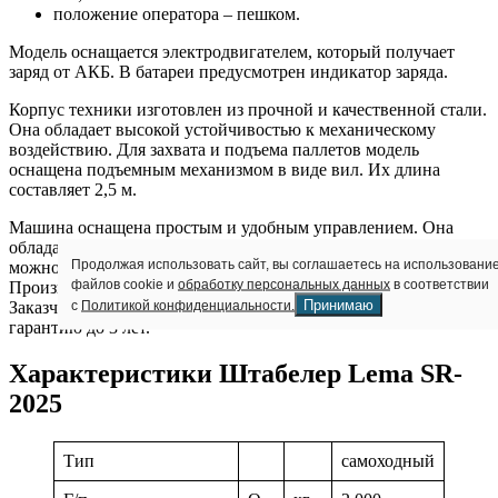
положение оператора – пешком.
Модель оснащается электродвигателем, который получает
заряд от АКБ. В батареи предусмотрен индикатор заряда.
Корпус техники изготовлен из прочной и качественной стали.
Она обладает высокой устойчивостью к механическому
воздействию. Для захвата и подъема паллетов модель
оснащена подъемным механизмом в виде вил. Их длина
составляет 2,5 м.
Машина оснащена простым и удобным управлением. Она
обладает высокой маневренностью. С ее помощью грузы
Продолжая использовать сайт, вы соглашаетесь на использовани
можно безопасно и компактно складировать на стеллажи.
файлов cookie и
обработку персональных данных
в соответствии
Производитель дает гарантию на оборудование – 1 год.
Принимаю
с
Политикой конфиденциальности.
Заказчик может получить специальную расширенную
гарантию до 3 лет.
Характеристики Штабелер Lema SR-
2025
Тип
самоходный