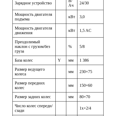
В/
Зарядное устройство
24/30
Ач
Мощность двигателя
кВт
3,0
подъема
Мощность двигателя
кВт
1,5 AC
движения
Преодолимый
наклон с грузом/без
%
5/8
груза
База колес
Y
мм
1 386
Размер ведущего
мм
230×75
колеса
Размер передних
мм
150×60
колес
Размер задних колес
мм
80×70
Число колес спереди/
1x+2/4
сзади