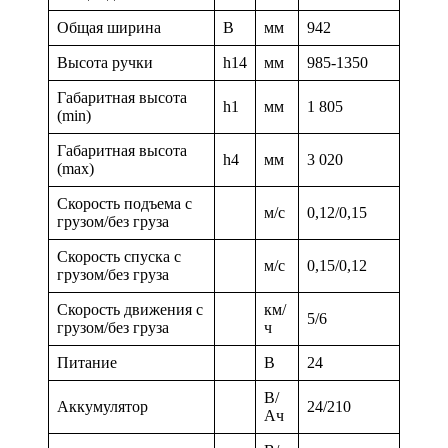
Общая ширина
B
мм
942
Высота ручки
h14
мм
985-1350
Габаритная высота
h1
мм
1 805
(min)
Габаритная высота
h4
мм
3 020
(max)
Скорость подъема с
м/с
0,12/0,15
грузом/без груза
Скорость спуска с
м/с
0,15/0,12
грузом/без груза
Скорость движения с
км/
5/6
грузом/без груза
ч
Питание
В
24
В/
Аккумулятор
24/210
Ач