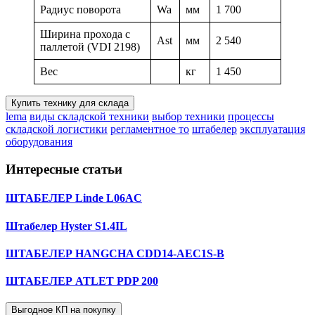
Радиус поворота
Wa
мм
1 700
Ширина прохода с
Ast
мм
2 540
паллетой (VDI 2198)
Вес
кг
1 450
Купить технику для склада
lema
виды складской техники
выбор техники
процессы
складской логистики
регламентное то
штабелер
эксплуатация
оборудования
Интересные статьи
ШТАБЕЛЕР Linde L06AC
Штабелер Hyster S1.4IL
ШТАБЕЛЕР HANGCHA CDD14-AEC1S-B
ШТАБЕЛЕР ATLET PDP 200
Выгодное КП на покупку