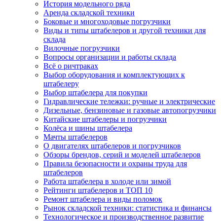
История модельного ряда
Аренда складской техники
Боковые и многоходовые погрузчики
Виды и типы штабелеров и другой техники для
склада
Вилочные погрузчики
Вопросы организации и работы склада
Всё о ричтраках
Выбор оборудования и комплектующих к
штабелеру
Выбор штабелера для покупки
Гидравлические тележки: ручные и электрические
Дизельные, бензиновые и газовые автопогрузчики
Китайские штабелеры и погрузчики
Колёса и шины штабелера
Мачты штабелеров
О двигателях штабелеров и погрузчиков
Обзоры брендов, серий и моделей штабелеров
Правила безопасности и охраны труда для
штабелеров
Работа штабелера в холоде или зимой
Рейтинги штабелеров и ТОП 10
Ремонт штабелера и виды поломок
Рынок складской техники: статистика и финансы
Технологическое и производственное развитие