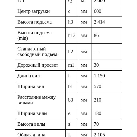
Г/п
Q
кг
2 000
Центр загрузки
c
мм
600
Высота подъема
h3
мм
2 414
Высота подъема
h13
мм
86
(min)
Стандартный
h2
мм
—
свободный подъем
Дорожный просвет
m1
мм
30
Длина вил
l
мм
1 150
Ширина вил
b1
мм
570
Расстояние между
b3
мм
210
вилами
Ширина вилы
e
мм
180
Высота вилы
s
мм
70
Общая длина
L
мм
2 105