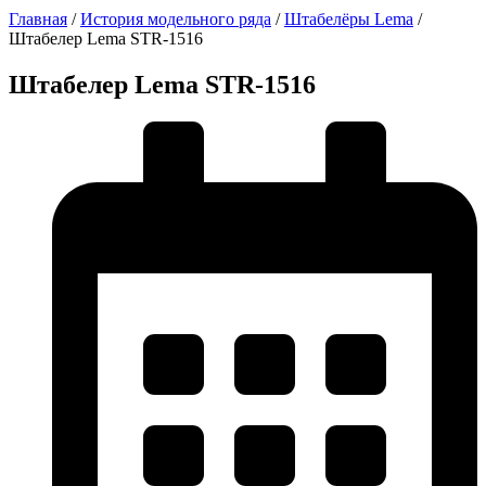
Главная
/
История модельного ряда
/
Штабелёры Lema
/
Штабелер Lema STR-1516
Штабелер Lema STR-1516