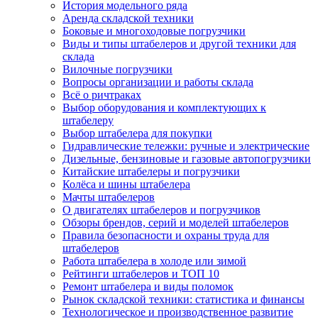
История модельного ряда
Аренда складской техники
Боковые и многоходовые погрузчики
Виды и типы штабелеров и другой техники для
склада
Вилочные погрузчики
Вопросы организации и работы склада
Всё о ричтраках
Выбор оборудования и комплектующих к
штабелеру
Выбор штабелера для покупки
Гидравлические тележки: ручные и электрические
Дизельные, бензиновые и газовые автопогрузчики
Китайские штабелеры и погрузчики
Колёса и шины штабелера
Мачты штабелеров
О двигателях штабелеров и погрузчиков
Обзоры брендов, серий и моделей штабелеров
Правила безопасности и охраны труда для
штабелеров
Работа штабелера в холоде или зимой
Рейтинги штабелеров и ТОП 10
Ремонт штабелера и виды поломок
Рынок складской техники: статистика и финансы
Технологическое и производственное развитие