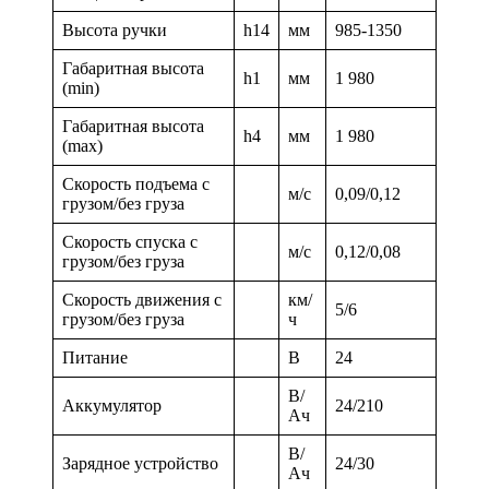
Высота ручки
h14
мм
985-1350
Габаритная высота
h1
мм
1 980
(min)
Габаритная высота
h4
мм
1 980
(max)
Скорость подъема с
м/с
0,09/0,12
грузом/без груза
Скорость спуска с
м/с
0,12/0,08
грузом/без груза
Скорость движения с
км/
5/6
грузом/без груза
ч
Питание
В
24
В/
Аккумулятор
24/210
Ач
В/
Зарядное устройство
24/30
Ач