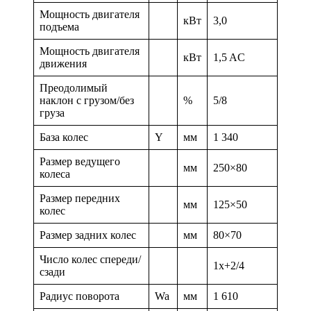
Мощность двигателя
кВт
3,0
подъема
Мощность двигателя
кВт
1,5 AC
движения
Преодолимый
наклон с грузом/без
%
5/8
груза
База колес
Y
мм
1 340
Размер ведущего
мм
250×80
колеса
Размер передних
мм
125×50
колес
Размер задних колес
мм
80×70
Число колес спереди/
1x+2/4
сзади
Радиус поворота
Wa
мм
1 610