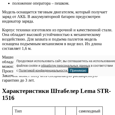
положение оператора – пешком.
Модель оснащается тяговым двигателем, который получает
заряд от АКБ. В аккумуляторной батареи предусмотрен
индикатор заряда.
Корпус техники изготовлен из прочной и качественной стали.
Она обладает высокой устойчивостью к механическому
воздействию. Для захвата и подъема паллетов модель
оснащена подъемным механизмом в виде вил. Их длина
составляет 1,6 м.
Машина оснащена простым и удобным управлением. Она
Продолжая использовать сайт, вы соглашаетесь на использовани
обладает высокой маневренностью. С ее помощью грузы
файлов cookie и
обработку персональных данных
в соответствии
можно безопасно и компактно складировать на стеллажи.
Принимаю
с
Политикой конфиденциальности.
Производитель дает гарантию на оборудование – 12 месяцев.
Заказчик может получить специальную расширенную
гарантию до 3 лет.
Характеристики Штабелер Lema STR-
1516
Тип
самоходный