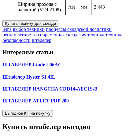
Ширина прохода с
Ast
мм
2 443
паллетой (VDI 2198)
Купить технику для склада
lema
выбор техники
процессы складской логистики
регламентное то
современная складская техника
техника
безопасности
штабелер
Интересные статьи
ШТАБЕЛЕР Linde L06AC
Штабелер Hyster S1.4IL
ШТАБЕЛЕР HANGCHA CDD14-AEC1S-B
ШТАБЕЛЕР ATLET PDP 200
Выгодное КП на покупку
Купить штабелер
выгодно