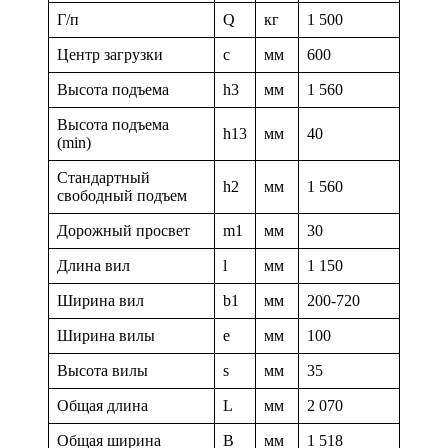
Г/п
Q
кг
1 500
Центр загрузки
c
мм
600
Высота подъема
h3
мм
1 560
Высота подъема
h13
мм
40
(min)
Стандартный
h2
мм
1 560
свободный подъем
Дорожный просвет
m1
мм
30
Длина вил
l
мм
1 150
Ширина вил
b1
мм
200-720
Ширина вилы
e
мм
100
Высота вилы
s
мм
35
Общая длина
L
мм
2 070
Общая ширина
B
мм
1 518