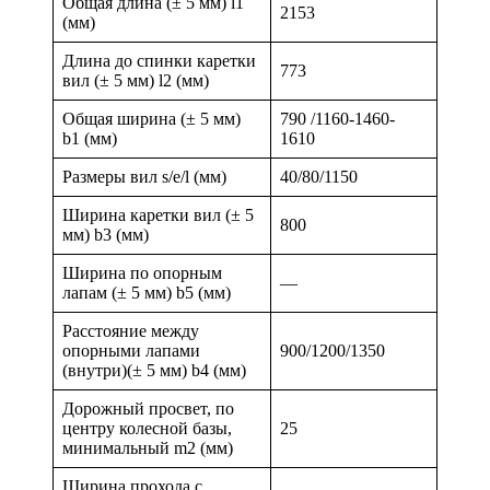
Общая длина (± 5 мм) l1
2153
(мм)
Длина до спинки каретки
773
вил (± 5 мм) l2 (мм)
Общая ширина (± 5 мм)
790 /1160-1460-
b1 (мм)
1610
Размеры вил s/e/l (мм)
40/80/1150
Ширина каретки вил (± 5
800
мм) b3 (мм)
Ширина по опорным
—
лапам (± 5 мм) b5 (мм)
Расстояние между
опорными лапами
900/1200/1350
(внутри)(± 5 мм) b4 (мм)
Дорожный просвет, по
центру колесной базы,
25
минимальный m2 (мм)
Ширина прохода с