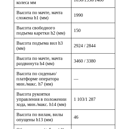
колеса мм
Высота по мачте, мачта
1990
сложена h1 (мм)
Высота свободного
150
подъема каретки h2 (мм)
Высота подъема вил h3
2924 / 2844
(мм)
Высота по мачте, мачта
3460 / 3380
раздвинута h4 (мм)
Высота по сиденью/
платформе оператора
—
мин./макс. h7 (мм)
Высота рукоятки
управления в положении
1 103/1 287
хода, мин./макс. h14 (мм)
Высота по вилам, вилы
46
опущены h13 (мм)