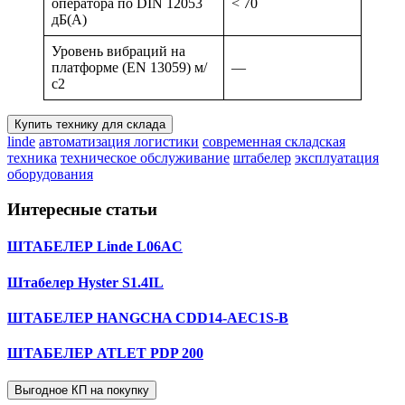
оператора по DIN 12053
< 70
дБ(А)
Уровень вибраций на
платформе (EN 13059) м/
—
с2
Купить технику для склада
linde
автоматизация логистики
современная складская
техника
техническое обслуживание
штабелер
эксплуатация
оборудования
Интересные статьи
ШТАБЕЛЕР Linde L06AC
Штабелер Hyster S1.4IL
ШТАБЕЛЕР HANGCHA CDD14-AEC1S-B
ШТАБЕЛЕР ATLET PDP 200
Выгодное КП на покупку