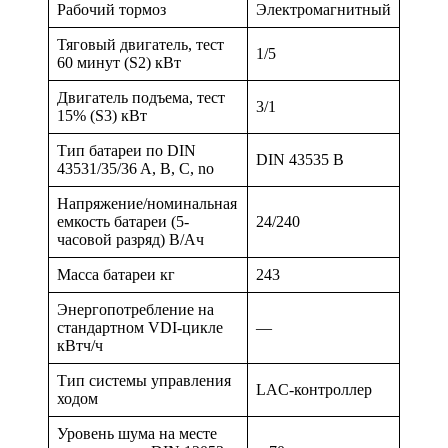
Рабочий тормоз
Электромагнитный
Тяговый двигатель, тест
1/5
60 минут (S2) кВт
Двигатель подъема, тест
3/1
15% (S3) кВт
Тип батареи по DIN
DIN 43535 B
43531/35/36 A, B, C, no
Напряжение/номинальная
емкость батареи (5-
24/240
часовой разряд) В/Ач
Масса батареи кг
243
Энергопотребление на
стандартном VDI-цикле
—
кВтч/ч
Тип системы управления
LAC-контроллер
ходом
Уровень шума на месте