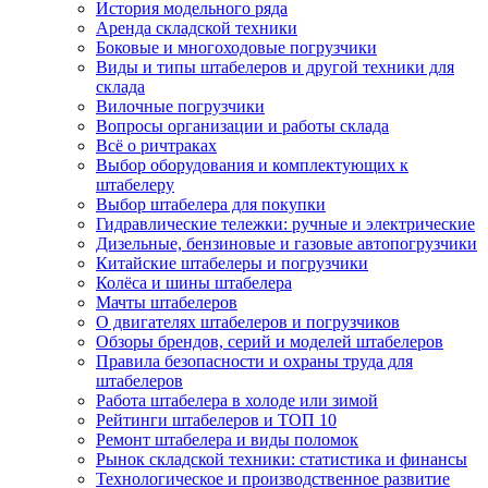
История модельного ряда
Аренда складской техники
Боковые и многоходовые погрузчики
Виды и типы штабелеров и другой техники для
склада
Вилочные погрузчики
Вопросы организации и работы склада
Всё о ричтраках
Выбор оборудования и комплектующих к
штабелеру
Выбор штабелера для покупки
Гидравлические тележки: ручные и электрические
Дизельные, бензиновые и газовые автопогрузчики
Китайские штабелеры и погрузчики
Колёса и шины штабелера
Мачты штабелеров
О двигателях штабелеров и погрузчиков
Обзоры брендов, серий и моделей штабелеров
Правила безопасности и охраны труда для
штабелеров
Работа штабелера в холоде или зимой
Рейтинги штабелеров и ТОП 10
Ремонт штабелера и виды поломок
Рынок складской техники: статистика и финансы
Технологическое и производственное развитие