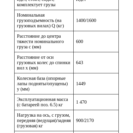
комплектует грузы
Номинальная
грузоподъемность (на
1400/1600
грузовых вилах) Q (кг)
Расстояние до центра
тяжести номинального
600
груза c (мм)
Расстояние от оси
грузовых колес до спинки
643
вил x (мм)
Колесная база (опорные
лапы подняты/опущены)
1449
y (мм)
Эксплуатационная масса
1 470
(с батареей поз. 6.5) кг
Нагрузка на ось, с грузом,
передняя (ведущая)/задняя
900/2170
(грузовая) кг