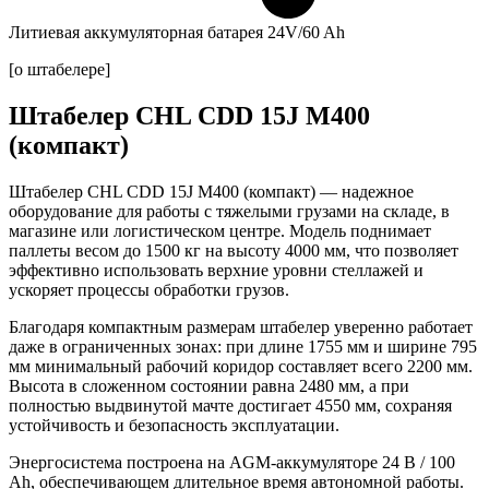
Литиевая аккумуляторная батарея 24V/60 Ah
[о штабелере]
Штабелер CHL CDD 15J M400
(компакт)
Штабелер CHL CDD 15J M400 (компакт)
— надежное
оборудование для работы с тяжелыми грузами на складе, в
магазине или логистическом центре. Модель поднимает
паллеты весом до
1500 кг
на высоту
4000 мм
, что позволяет
эффективно использовать верхние уровни стеллажей и
ускоряет процессы обработки грузов.
Благодаря компактным размерам штабелер уверенно работает
даже в ограниченных зонах: при длине
1755 мм
и ширине
795
мм
минимальный рабочий коридор составляет всего
2200 мм
.
Высота в сложенном состоянии равна
2480 мм
, а при
полностью выдвинутой мачте достигает
4550 мм
, сохраняя
устойчивость и безопасность эксплуатации.
Энергосистема построена на
AGM-аккумуляторе 24 В / 100
Аh
, обеспечивающем длительное время автономной работы.