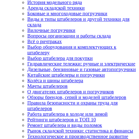
История модельного ряда
Аренда складской техники
Боковые и многоходовые погрузчики
Виды и типы штабелеров и другой техники для
склада
Вилочные погрузчики
Вопросы организации и работы склада
Всё о ричтраках
Выбор оборудования и комплектующих к
штабелеру
Выбор штабелера для покупки
Гидравлические тележки: ручные и электрические
Дизельные, бензиновые и газовые автопогрузчики
Китайские штабелеры и погрузчики
Колёса и шины штабелера
Мачты штабелеров
О двигателях штабелеров и погрузчиков
Обзоры брендов, серий и моделей штабелеров
Правила безопасности и охраны труда для
штабелеров
Работа штабелера в холоде или зимой
Рейтинги штабелеров и ТОП 10
Ремонт штабелера и виды поломок
Рынок складской техники: статистика и финансы
Технологическое и производственное развитие