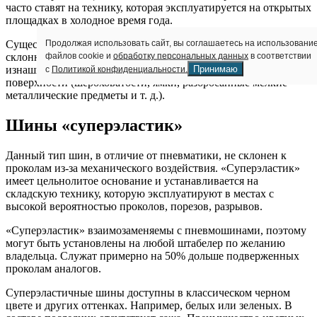
часто ставят на технику, которая эксплуатируется на открытых
площадках в холодное время года.
Продолжая использовать сайт, вы соглашаетесь на использовани
Существенный недостаток пневматических шин —
файлов cookie и
обработку персональных данных
в соответствии
склонность к проколам. Также резиновое основание быстро
Принимаю
с
Политикой конфиденциальности.
изнашивается при постоянной эксплуатации на дефектной
поверхности (шероховатости, ямки, разбросанные мелкие
металлические предметы и т. д.).
Шины «суперэластик»
Данный тип шин, в отличие от пневматики, не склонен к
проколам из-за механического воздействия. «Суперэластик»
имеет цельнолитое основание и устанавливается на
складскую технику, которую эксплуатируют в местах с
высокой вероятностью проколов, порезов, разрывов.
«Суперэластик» взаимозаменяемы с пневмошинами, поэтому
могут быть установлены на любой штабелер по желанию
владельца. Служат примерно на 50% дольше подверженных
проколам аналогов.
Суперэластичные шины доступны в классическом черном
цвете и других оттенках. Например, белых или зеленых. В