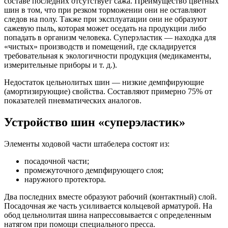
составе последних отсутствует сажа. Преимущество цветных
шин в том, что при резком торможении они не оставляют
следов на полу. Также при эксплуатации они не образуют
сажевую пыль, которая может оседать на продукции либо
попадать в организм человека. Суперэластик — находка для
«чистых» производств и помещений, где складируется
требовательная к экологичности продукция (медикаменты,
измерительные приборы и т. д.).
Недостаток цельнолитых шин — низкие демпфирующие
(амортизирующие) свойства. Составляют примерно 75% от
показателей пневматических аналогов.
Устройство шин «суперэластик»
Элементы ходовой части штабелера состоят из:
посадочной части;
промежуточного демпфирующего слоя;
наружного протектора.
Два последних вместе образуют рабочий (контактный) слой.
Посадочная же часть усиливается кольцевой арматурой. На
обод цельнолитая шина напрессовывается с определенным
натягом при помощи специального пресса.