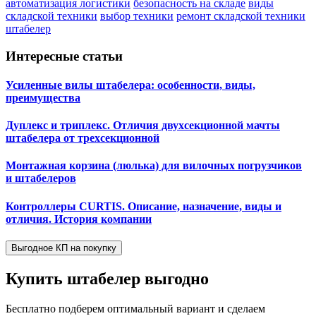
автоматизация логистики
безопасность на складе
виды
складской техники
выбор техники
ремонт складской техники
штабелер
Интересные статьи
Усиленные вилы штабелера: особенности, виды,
преимущества
Дуплекс и триплекс. Отличия двухсекционной мачты
штабелера от трехсекционной
Монтажная корзина (люлька) для вилочных погрузчиков
и штабелеров
Контроллеры CURTIS. Описание, назначение, виды и
отличия. История компании
Выгодное КП на покупку
Купить штабелер
выгодно
Бесплатно подберем оптимальный вариант и сделаем