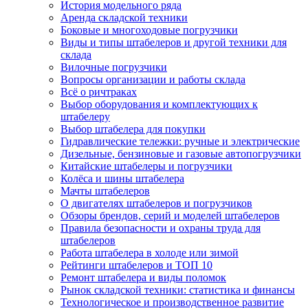
История модельного ряда
Аренда складской техники
Боковые и многоходовые погрузчики
Виды и типы штабелеров и другой техники для
склада
Вилочные погрузчики
Вопросы организации и работы склада
Всё о ричтраках
Выбор оборудования и комплектующих к
штабелеру
Выбор штабелера для покупки
Гидравлические тележки: ручные и электрические
Дизельные, бензиновые и газовые автопогрузчики
Китайские штабелеры и погрузчики
Колёса и шины штабелера
Мачты штабелеров
О двигателях штабелеров и погрузчиков
Обзоры брендов, серий и моделей штабелеров
Правила безопасности и охраны труда для
штабелеров
Работа штабелера в холоде или зимой
Рейтинги штабелеров и ТОП 10
Ремонт штабелера и виды поломок
Рынок складской техники: статистика и финансы
Технологическое и производственное развитие