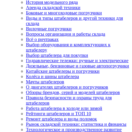
История модельного ряда
Аренда складской техники
Боковые и многоходовые погрузчики
Виды и типы штабелеров и другой техники для
склада
Вилочные погрузчики
Вопросы организации и работы склада
Всё о ричтраках
Выбор оборудования и комплектующих к
штабелеру
Выбор штабелера для покупки
Гидравлические тележки: ручные и электрические
Дизельные, бензиновые и газовые автопогрузчики
Китайские штабелеры и погрузчики
Колёса и шины штабелера
Мачты штабелеров
О двигателях штабелеров и погрузчиков
Обзоры брендов, серий и моделей штабелеров
Правила безопасности и охраны труда для
штабелеров
Работа штабелера в холоде или зимой
Рейтинги штабелеров и ТОП 10
Ремонт штабелера и виды поломок
Рынок складской техники: статистика и финансы
Технологическое и производственное развитие