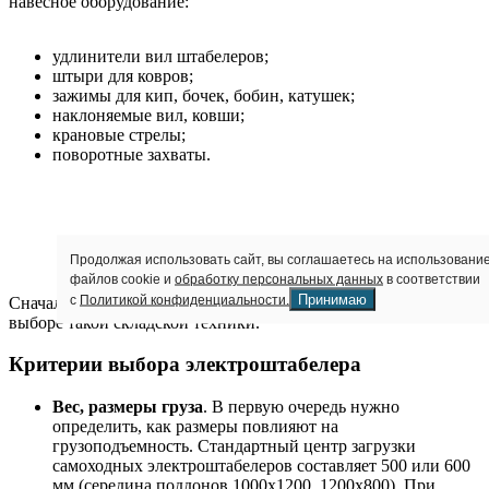
навесное оборудование:
удлинители вил штабелеров;
штыри для ковров;
зажимы для кип, бочек, бобин, катушек;
наклоняемые вил, ковши;
крановые стрелы;
поворотные захваты.
КЛЮЧЕВЫЕ ХАРАКТЕРИСТИКИ РУЧНОЙ
Продолжая использовать сайт, вы соглашаетесь на использовани
ГИДРАВЛИЧЕСКОЙ ТЕЛЕЖКИ
файлов cookie и
обработку персональных данных
в соответствии
Принимаю
с
Политикой конфиденциальности.
Сначала посмотрим, какие критерии нужно учесть при
выборе такой складской техники.
Критерии выбора электроштабелера
Вес, размеры груза
. В первую очередь нужно
определить, как размеры повлияют на
грузоподъемность. Стандартный центр загрузки
самоходных электроштабелеров составляет 500 или 600
мм (середина поддонов 1000х1200, 1200х800). При