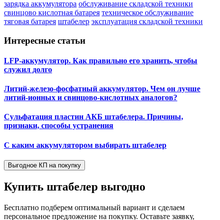
зарядка аккумулятора
обслуживание складской техники
свинцово кислотная батарея
техническое обслуживание
тяговая батарея
штабелер
эксплуатация складской техники
Интересные статьи
LFP-аккумулятор. Как правильно его хранить, чтобы
служил долго
Литий-железо-фосфатный аккумулятор. Чем он лучше
литий-ионных и свинцово-кислотных аналогов?
Сульфатация пластин АКБ штабелера. Причины,
признаки, способы устранения
С каким аккумулятором выбирать штабелер
Выгодное КП на покупку
Купить штабелер
выгодно
Бесплатно подберем оптимальный вариант и сделаем
персональное предложение на покупку. Оставьте заявку,