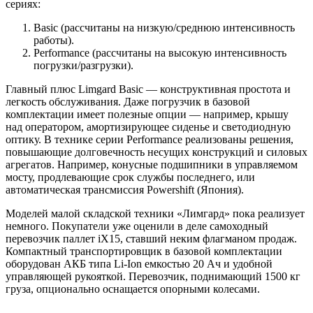
сериях:
Basic (рассчитаны на низкую/среднюю интенсивность
работы).
Performance (рассчитаны на высокую интенсивность
погрузки/разгрузки).
Главный плюс Limgard Basic — конструктивная простота и
легкость обслуживания. Даже погрузчик в базовой
комплектации имеет полезные опции — например, крышу
над оператором, амортизирующее сиденье и светодиодную
оптику. В технике серии Performance реализованы решения,
повышающие долговечность несущих конструкций и силовых
агрегатов. Например, конусные подшипники в управляемом
мосту, продлевающие срок службы последнего, или
автоматическая трансмиссия Powershift (Япония).
Моделей малой складской техники «Лимгард» пока реализует
немного. Покупатели уже оценили в деле самоходный
перевозчик паллет iX15, ставший неким флагманом продаж.
Компактный транспортировщик в базовой комплектации
оборудован АКБ типа Li-Ion емкостью 20 Ач и удобной
управляющей рукояткой. Перевозчик, поднимающий 1500 кг
груза, опционально оснащается опорными колесами.