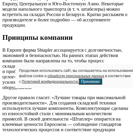
Европу, Центральную и Юго-Восточную Азию. Некоторые
модели напольного транспорта (в т. ч. штабелеры) можно
встретить на складах России и Беларуси. Кратко расскажем о
производителе и более подробно — об ассортименте
продукции.
Принципы компании
В Европе фирма Shtapler ассоциируется с долговечностью,
экономией и безопасностью. На ранних этапах действия
компании были направлены на то, чтобы процесс
складирования, разгрузки, погрузки стал более продуктивным
Продолжая использовать сайт, вы соглашаетесь на использовани
и прибыльным для клиентов. «Человек и техника — единое
файлов cookie и
обработку персональных данных
в соответствии
целое» — так звучит главное правило Shtapler. Разработчики
Принимаю
с
Политикой конфиденциальности.
усиленно совершенствуют характеристики и эргономику
оборудования.
Другое правило гласит: «Лучшие товары при максимальной
производительности». Для создания складской техники
используются лучшие компоненты. Комплектующие сделаны
из износостойкой стали с минимальным количеством
примесей. В своей деятельности «Штаплер» опирается на
ключевые ценности Евросоюза — соблюдение стандартов
технологических процессов и соответствие продукции