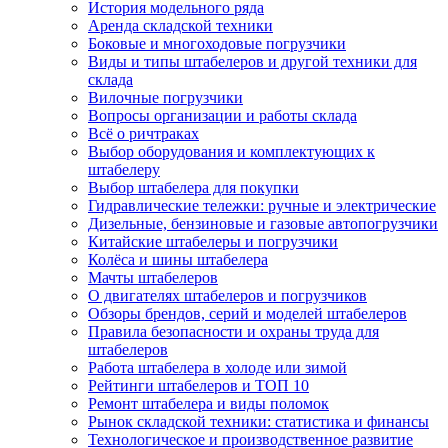
История модельного ряда
Аренда складской техники
Боковые и многоходовые погрузчики
Виды и типы штабелеров и другой техники для
склада
Вилочные погрузчики
Вопросы организации и работы склада
Всё о ричтраках
Выбор оборудования и комплектующих к
штабелеру
Выбор штабелера для покупки
Гидравлические тележки: ручные и электрические
Дизельные, бензиновые и газовые автопогрузчики
Китайские штабелеры и погрузчики
Колёса и шины штабелера
Мачты штабелеров
О двигателях штабелеров и погрузчиков
Обзоры брендов, серий и моделей штабелеров
Правила безопасности и охраны труда для
штабелеров
Работа штабелера в холоде или зимой
Рейтинги штабелеров и ТОП 10
Ремонт штабелера и виды поломок
Рынок складской техники: статистика и финансы
Технологическое и производственное развитие