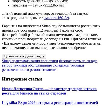
скорость движения — до 3.6 км/ч;
габариты — 1970х795х2365 мм.
Литий-ионный аккумулятор, отвечающий за запуск
электродвигателя, имеет
емкость 160 Ач
.
Гарантия на штабелеры Shtapler у большинства российских
продавцов составляет 12 месяцев. Такой же срок
бесперебойной работы обещали немецкие, американские,
японские производители до ухода из РФ. При этом техника
«Штаплер» дешевле и доступнее. Рекомендуем обратить на
нее внимание, если вы впервые слышите о бренде.
Купить технику для склада
Shtapler
автоматизация логистики
безопасность на складе
выбор техники
обслуживание складской техники
регламентное то
ремонт техники
Интересные статьи
Итоги Логистика Экспо — навигатор трендов и точка
роста для бизнеса на стыке отраслей
Logistika Expo 2026: открыта регистрация посетителей