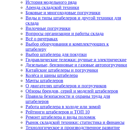
История модельного ряда
Аренда складской техники
Боковые и многоходовые погрузчики
Виды и типы штабелеров и другой техники для
склада
Вилочные погрузчики
Вопросы организации и работы склада
Всё о ричтраках
Выбор оборудования и комплектующих к
штабелеру
Выбор штабелера для покупки
Гидравлические тележки: ручные и электрические
Дизельные, бензиновые и газовые автопогрузчики
Китайские штабелеры и погрузчики
Колёса и шины штабелера
Мачты штабелеров
О двигателях штабелеров и погрузчиков
Обзоры брендов, серий и моделей штабелеров
Правила безопасности и охраны труда для
штабелеров
Работа штабелера в холоде или зимой
Рейтинги штабелеров и ТОП 10
Ремонт штабелера и виды поломок
Рынок складской техники: статистика и финансы
Технологическое и производственное развитие