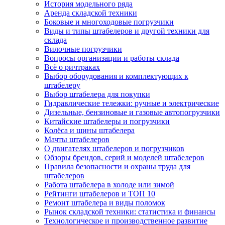
История модельного ряда
Аренда складской техники
Боковые и многоходовые погрузчики
Виды и типы штабелеров и другой техники для
склада
Вилочные погрузчики
Вопросы организации и работы склада
Всё о ричтраках
Выбор оборудования и комплектующих к
штабелеру
Выбор штабелера для покупки
Гидравлические тележки: ручные и электрические
Дизельные, бензиновые и газовые автопогрузчики
Китайские штабелеры и погрузчики
Колёса и шины штабелера
Мачты штабелеров
О двигателях штабелеров и погрузчиков
Обзоры брендов, серий и моделей штабелеров
Правила безопасности и охраны труда для
штабелеров
Работа штабелера в холоде или зимой
Рейтинги штабелеров и ТОП 10
Ремонт штабелера и виды поломок
Рынок складской техники: статистика и финансы
Технологическое и производственное развитие