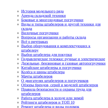
История модельного ряда
Аренда складской техники
Боковые и многоходовые погрузчики
Виды и типы штабелеров и другой техники для
склада
Вилочные погрузчики
Вопросы организации и работы склада
Всё о ричтраках
Выбор оборудования и комплектующих к
штабелеру
Выбор штабелера для покупки
Гидравлические тележки: ручные и электрические
Дизельные, бензиновые и газовые автопогрузчики
Китайские штабелеры и погрузчики
Колёса и шины штабелера
Мачты штабелеров
О двигателях штабелеров и погрузчиков
Обзоры брендов, серий и моделей штабелеров
Правила безопасности и охраны труда для
штабелеров
Работа штабелера в холоде или зимой
Рейтинги штабелеров и ТОП 10
Ремонт штабелера и виды поломок