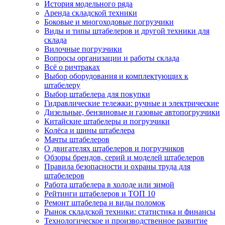
История модельного ряда
Аренда складской техники
Боковые и многоходовые погрузчики
Виды и типы штабелеров и другой техники для
склада
Вилочные погрузчики
Вопросы организации и работы склада
Всё о ричтраках
Выбор оборудования и комплектующих к
штабелеру
Выбор штабелера для покупки
Гидравлические тележки: ручные и электрические
Дизельные, бензиновые и газовые автопогрузчики
Китайские штабелеры и погрузчики
Колёса и шины штабелера
Мачты штабелеров
О двигателях штабелеров и погрузчиков
Обзоры брендов, серий и моделей штабелеров
Правила безопасности и охраны труда для
штабелеров
Работа штабелера в холоде или зимой
Рейтинги штабелеров и ТОП 10
Ремонт штабелера и виды поломок
Рынок складской техники: статистика и финансы
Технологическое и производственное развитие