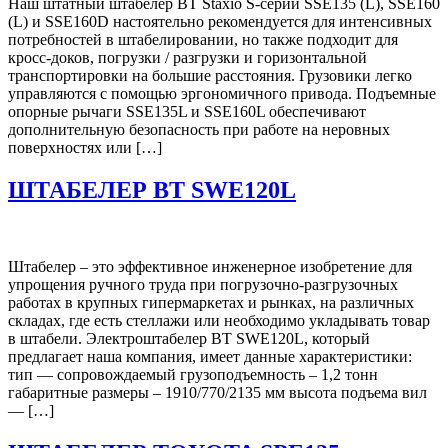
Наш штатный штабелер BT Staxio S-серии SSE135 (L), SSE160
(L) и SSE160D настоятельно рекомендуется для интенсивных
потребностей в штабелировании, но также подходит для
кросс-доков, погрузки / разгрузки и горизонтальной
транспортировки на большие расстояния. Грузовики легко
управляются с помощью эргономичного привода. Подъемные
опорные рычаги SSE135L и SSE160L обеспечивают
дополнительную безопасность при работе на неровных
поверхностях или […]
ШТАБЕЛЕР BT SWE120L
Штабелер – это эффективное инженерное изобретение для
упрощения ручного труда при погрузочно-разгрузочных
работах в крупных гипермаркетах и рынках, на различных
складах, где есть стеллажи или необходимо укладывать товар
в штабели. Электроштабелер BT SWE120L, который
предлагает наша компания, имеет данные характеристики:
тип — сопровождаемый грузоподъемность – 1,2 тонн
габаритные размеры – 1910/770/2135 мм высота подъема вил
— […]