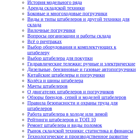
История модельного ряда
Аренда складской техники
Боковые и многоходовые погрузчики
Виды и типы штабелеров и другой техники для
склада
Вилочные погрузчики
Вопросы организации и работы склада
Всё о ричтраках
Выбор оборудования и комплектующих к
штабелеру
Выбор штабелера для покупки
Гидравлические тележки: ручные и электрические
Дизельные, бензиновые и газовые автопогрузчики
Китайские штабелеры и погрузчики
Колёса и шины штабелера
Мачты штабелеров
О двигателях штабелеров и погрузчиков
Обзоры брендов, серий и моделей штабелеров
Правила безопасности и охраны труда для
штабелеров
Работа штабелера в холоде или зимой
Рейтинги штабелеров и ТОП 10
Ремонт штабелера и виды поломок
Рынок складской техники: статистика и финансы
Технологическое и производственное развитие