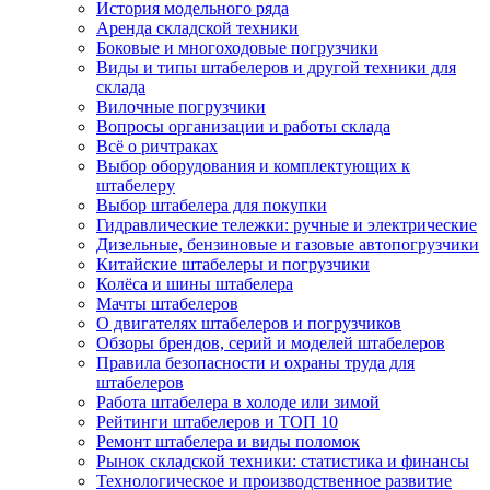
История модельного ряда
Аренда складской техники
Боковые и многоходовые погрузчики
Виды и типы штабелеров и другой техники для
склада
Вилочные погрузчики
Вопросы организации и работы склада
Всё о ричтраках
Выбор оборудования и комплектующих к
штабелеру
Выбор штабелера для покупки
Гидравлические тележки: ручные и электрические
Дизельные, бензиновые и газовые автопогрузчики
Китайские штабелеры и погрузчики
Колёса и шины штабелера
Мачты штабелеров
О двигателях штабелеров и погрузчиков
Обзоры брендов, серий и моделей штабелеров
Правила безопасности и охраны труда для
штабелеров
Работа штабелера в холоде или зимой
Рейтинги штабелеров и ТОП 10
Ремонт штабелера и виды поломок
Рынок складской техники: статистика и финансы
Технологическое и производственное развитие