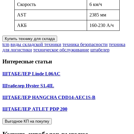
Скорость
6 км/ч
AST
2385 мм
АКБ
160-230 А/ч
Купить технику для склада
tcm
виды складской техники
техника безопасности
техника
для логистики
техническое обслуживание
штабелер
Интересные статьи
ШТАБЕЛЕР Linde L06AC
Штабелер Hyster S1.4IL
ШТАБЕЛЕР HANGCHA CDD14-AEC1S-B
ШТАБЕЛЕР ATLET PDP 200
Выгодное КП на покупку