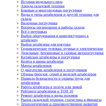
История модельного ряда
Аренда складской техники
Боковые и многоходовые погрузчики
Виды и типы штабелеров и другой техники для
склада
Вилочные погрузчики
Вопросы организации и работы склада
Всё о ричтраках
Выбор оборудования и комплектующих к
штабелеру
Выбор штабелера для покупки
Гидравлические тележки: ручные и электрические
Дизельные, бензиновые и газовые автопогрузчики
Китайские штабелеры и погрузчики
Колёса и шины штабелера
Мачты штабелеров
О двигателях штабелеров и погрузчиков
Обзоры брендов, серий и моделей штабелеров
Правила безопасности и охраны труда для
штабелеров
Работа штабелера в холоде или зимой
Рейтинги штабелеров и ТОП 10
Ремонт штабелера и виды поломок
Рынок складской техники: статистика и финансы
Технологическое и производственное развитие