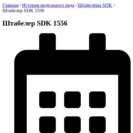
Главная
/
История модельного ряда
/
Штабелёры SDK
/
Штабелер SDK 1556
Штабелер SDK 1556