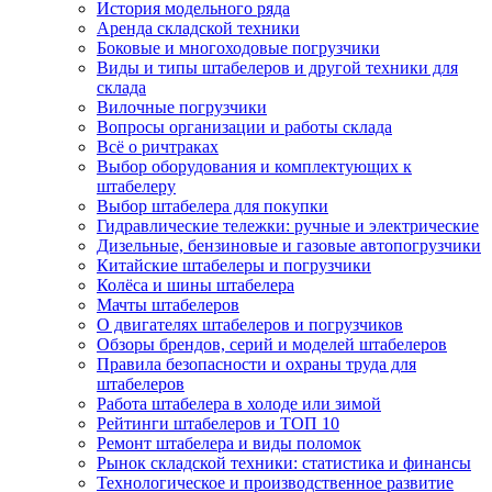
История модельного ряда
Аренда складской техники
Боковые и многоходовые погрузчики
Виды и типы штабелеров и другой техники для
склада
Вилочные погрузчики
Вопросы организации и работы склада
Всё о ричтраках
Выбор оборудования и комплектующих к
штабелеру
Выбор штабелера для покупки
Гидравлические тележки: ручные и электрические
Дизельные, бензиновые и газовые автопогрузчики
Китайские штабелеры и погрузчики
Колёса и шины штабелера
Мачты штабелеров
О двигателях штабелеров и погрузчиков
Обзоры брендов, серий и моделей штабелеров
Правила безопасности и охраны труда для
штабелеров
Работа штабелера в холоде или зимой
Рейтинги штабелеров и ТОП 10
Ремонт штабелера и виды поломок
Рынок складской техники: статистика и финансы
Технологическое и производственное развитие