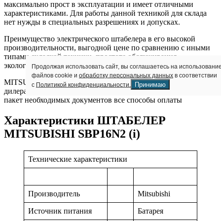
максимально прост в эксплуатации и имеет отличными
характеристиками. Для работы данной техникой для склада
нет нужды в специальных разрешениях и допусках.
Преимущество электрического штабелера в его высокой
производительности, выгодной цене по сравнению с иными
типами складкой техники, простоте обслуживания,
экологичности, компактности и отличной маневренности.
Продолжая использовать сайт, вы соглашаетесь на использовани
файлов cookie и
обработку персональных данных
в соответствии
MITSUBISHI SBP16N2 (i) от нашей фирмы это: гарантия от
Принимаю
с
Политикой конфиденциальности.
дилера – 60 месяцев возможность аренды или лизинга полный
пакет необходимых документов все способы оплаты
Характеристики ШТАБЕЛЕР
MITSUBISHI SBP16N2 (i)
Технические характеристики
Производитель
Mitsubishi
Источник питания
Батарея