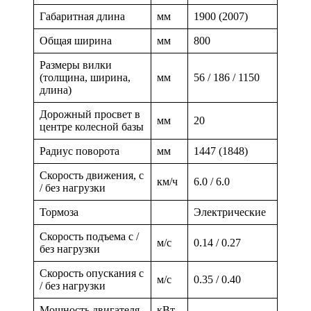
Габаритная длина
мм
1900 (2007)
Общая ширина
мм
800
Размеры вилки
(толщина, ширина,
мм
56 / 186 / 1150
длина)
Дорожный просвет в
мм
20
центре колесной базы
Радиус поворота
мм
1447 (1848)
Скорость движения, с
км/ч
6.0 / 6.0
/ без нагрузки
Тормоза
Электрические
Скорость подъема с /
м/с
0.14 / 0.27
без нагрузки
Скорость опускания с
м/с
0.35 / 0.40
/ без нагрузки
Мощность двигателя
кВт