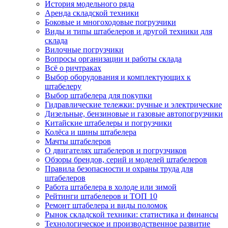
История модельного ряда
Аренда складской техники
Боковые и многоходовые погрузчики
Виды и типы штабелеров и другой техники для
склада
Вилочные погрузчики
Вопросы организации и работы склада
Всё о ричтраках
Выбор оборудования и комплектующих к
штабелеру
Выбор штабелера для покупки
Гидравлические тележки: ручные и электрические
Дизельные, бензиновые и газовые автопогрузчики
Китайские штабелеры и погрузчики
Колёса и шины штабелера
Мачты штабелеров
О двигателях штабелеров и погрузчиков
Обзоры брендов, серий и моделей штабелеров
Правила безопасности и охраны труда для
штабелеров
Работа штабелера в холоде или зимой
Рейтинги штабелеров и ТОП 10
Ремонт штабелера и виды поломок
Рынок складской техники: статистика и финансы
Технологическое и производственное развитие