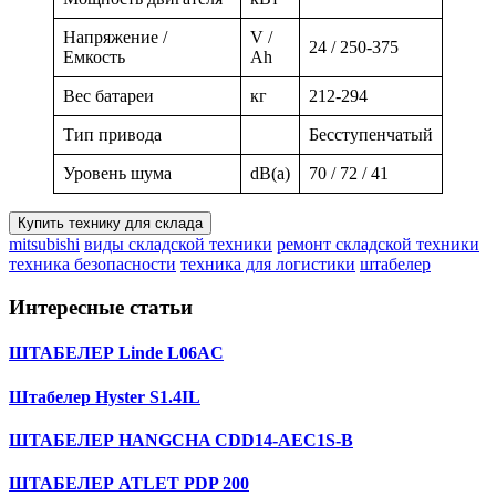
Напряжение /
V /
24 / 250-375
Емкость
Ah
Вес батареи
кг
212-294
Тип привода
Бесступенчатый
Уровень шума
dB(a)
70 / 72 / 41
Купить технику для склада
mitsubishi
виды складской техники
ремонт складской техники
техника безопасности
техника для логистики
штабелер
Интересные статьи
ШТАБЕЛЕР Linde L06AC
Штабелер Hyster S1.4IL
ШТАБЕЛЕР HANGCHA CDD14-AEC1S-B
ШТАБЕЛЕР ATLET PDP 200