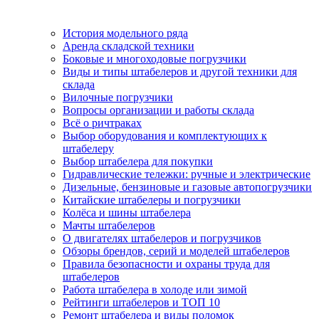
История модельного ряда
Аренда складской техники
Боковые и многоходовые погрузчики
Виды и типы штабелеров и другой техники для
склада
Вилочные погрузчики
Вопросы организации и работы склада
Всё о ричтраках
Выбор оборудования и комплектующих к
штабелеру
Выбор штабелера для покупки
Гидравлические тележки: ручные и электрические
Дизельные, бензиновые и газовые автопогрузчики
Китайские штабелеры и погрузчики
Колёса и шины штабелера
Мачты штабелеров
О двигателях штабелеров и погрузчиков
Обзоры брендов, серий и моделей штабелеров
Правила безопасности и охраны труда для
штабелеров
Работа штабелера в холоде или зимой
Рейтинги штабелеров и ТОП 10
Ремонт штабелера и виды поломок