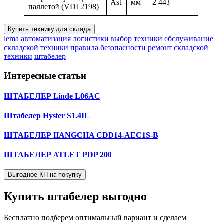
Ast
мм
2 443
паллетой (VDI 2198)
Купить технику для склада
lema
автоматизация логистики
выбор техники
обслуживание
складской техники
правила безопасности
ремонт складской
техники
штабелер
Интересные статьи
ШТАБЕЛЕР Linde L06AC
Штабелер Hyster S1.4IL
ШТАБЕЛЕР HANGCHA CDD14-AEC1S-B
ШТАБЕЛЕР ATLET PDP 200
Выгодное КП на покупку
Купить штабелер
выгодно
Бесплатно подберем оптимальный вариант и сделаем