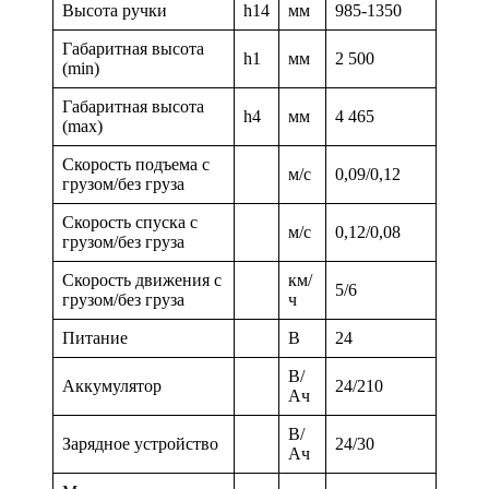
Высота ручки
h14
мм
985-1350
Габаритная высота
h1
мм
2 500
(min)
Габаритная высота
h4
мм
4 465
(max)
Скорость подъема с
м/с
0,09/0,12
грузом/без груза
Скорость спуска с
м/с
0,12/0,08
грузом/без груза
Скорость движения с
км/
5/6
грузом/без груза
ч
Питание
В
24
В/
Аккумулятор
24/210
Ач
В/
Зарядное устройство
24/30
Ач