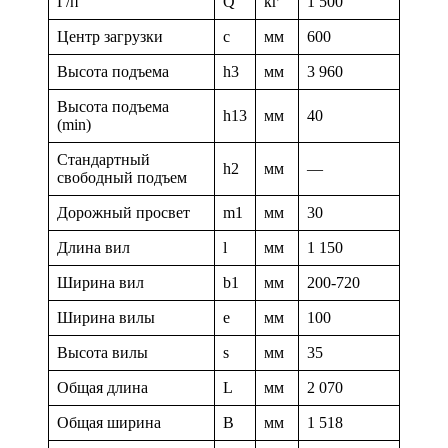
Г/п
Q
кг
1 500
Центр загрузки
c
мм
600
Высота подъема
h3
мм
3 960
Высота подъема
h13
мм
40
(min)
Стандартный
h2
мм
—
свободный подъем
Дорожный просвет
m1
мм
30
Длина вил
l
мм
1 150
Ширина вил
b1
мм
200-720
Ширина вилы
e
мм
100
Высота вилы
s
мм
35
Общая длина
L
мм
2 070
Общая ширина
B
мм
1 518