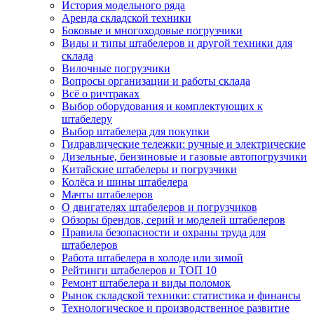
История модельного ряда
Аренда складской техники
Боковые и многоходовые погрузчики
Виды и типы штабелеров и другой техники для
склада
Вилочные погрузчики
Вопросы организации и работы склада
Всё о ричтраках
Выбор оборудования и комплектующих к
штабелеру
Выбор штабелера для покупки
Гидравлические тележки: ручные и электрические
Дизельные, бензиновые и газовые автопогрузчики
Китайские штабелеры и погрузчики
Колёса и шины штабелера
Мачты штабелеров
О двигателях штабелеров и погрузчиков
Обзоры брендов, серий и моделей штабелеров
Правила безопасности и охраны труда для
штабелеров
Работа штабелера в холоде или зимой
Рейтинги штабелеров и ТОП 10
Ремонт штабелера и виды поломок
Рынок складской техники: статистика и финансы
Технологическое и производственное развитие