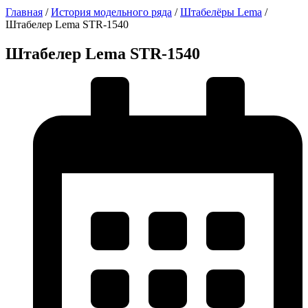
Главная
/
История модельного ряда
/
Штабелёры Lema
/
Штабелер Lema STR-1540
Штабелер Lema STR-1540