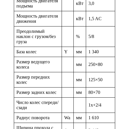
Мощность двигателя
кВт
3,0
подъема
Мощность двигателя
кВт
1,5 AC
движения
Преодолимый
наклон с грузом/без
%
5/8
груза
База колес
Y
мм
1 340
Размер ведущего
мм
250×80
колеса
Размер передних
мм
125×50
колес
Размер задних колес
мм
80×70
Число колес спереди/
1x+2/4
сзади
Радиус поворота
Wa
мм
1 610
Ширина прохода с