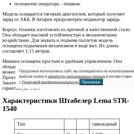
положение оператора – пешком.
Модель оснащается тяговым двигателем, который получает
заряд от АКБ. В батареи предусмотрен индикатор заряда.
Корпус техники изготовлен из прочной и качественной стали.
Она обладает высокой устойчивостью к механическому
воздействию. Для захвата и подъема паллетов модель
оснащена подъемным механизмом в виде вил. Их длина
составляет 1,15 метров.
Машина оснащена простым и удобным управлением. Она
обладает высокой маневренностью. С ее помощью грузы
Продолжая использовать сайт, вы соглашаетесь на использовани
можно безопасно и компактно складировать на стеллажи.
файлов cookie и
обработку персональных данных
в соответствии
Производитель дает гарантию на оборудование – 12 месяцев.
Принимаю
с
Политикой конфиденциальности.
Заказчик может получить специальную расширенную
гарантию до 3 лет.
Характеристики Штабелер Lema STR-
1540
Тип
самоходный