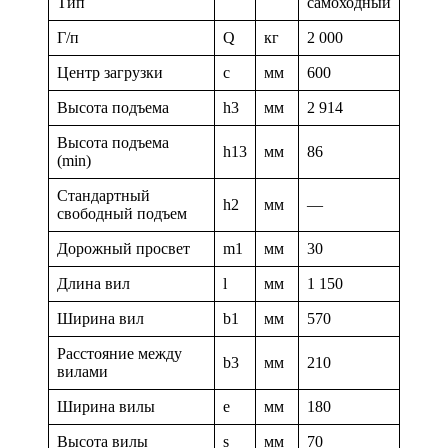
Тип
самоходный
Г/п
Q
кг
2 000
Центр загрузки
c
мм
600
Высота подъема
h3
мм
2 914
Высота подъема
h13
мм
86
(min)
Стандартный
h2
мм
—
свободный подъем
Дорожный просвет
m1
мм
30
Длина вил
l
мм
1 150
Ширина вил
b1
мм
570
Расстояние между
b3
мм
210
вилами
Ширина вилы
e
мм
180
Высота вилы
s
мм
70