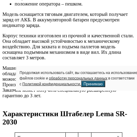
положение оператора – пешком.
Модель оснащается тяговым двигателем, который получает
заряд от АКБ. В аккумуляторной батареи предусмотрен
индикатор заряда.
Корпус техники изготовлен из прочной и качественной стали.
Она обладает высокой устойчивостью к механическому
воздействию. Для захвата и подъема паллетов модель
оснащена подъемным механизмом в виде вил. Их длина
составляет 3 метров.
Машина оснащена простым и удобным управлением. Она
Продолжая использовать сайт, вы соглашаетесь на использовани
обладает высокой маневренностью. С ее помощью грузы
файлов cookie и
обработку персональных данных
в соответствии
можно безопасно и компактно складировать на стеллажи.
Принимаю
с
Политикой конфиденциальности.
Производитель дает гарантию на оборудование – 1 год.
Заказчик может получить специальную расширенную
гарантию до 3 лет.
Характеристики Штабелер Lema SR-
2030