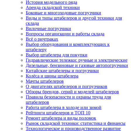
История модельного ряда
Аренда складской техники
Боковые и многоходовые погрузчики
Виды и типы штабелеров и другой техники для
склада
Вилочные погрузчики
Вопросы организации и работы склада
Всё о ричтраках
Выбор оборудования и комплектующих к
штабелеру
Выбор штабелера для покупки
Гидравлические тележки: ручные и электрические
Дизельные, бензиновые и газовые автопогрузчики
Китайские штабелеры и погрузчики
Колёса и шины штабелера
Мачты штабелеров
О двигателях штабелеров и погрузчиков
Обзоры брендов, серий и моделей штабелеров
Правила безопасности и охраны труда для
штабелеров
Работа штабелера в холоде или зимой
Рейтинги штабелеров и ТОП 10
Ремонт штабелера и виды поломок
Рынок складской техники: статистика и финансы
Технологическое и производственное развитие