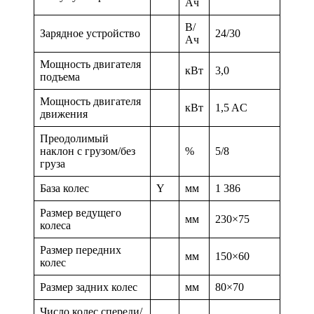
Ач
В/
Зарядное устройство
24/30
Ач
Мощность двигателя
кВт
3,0
подъема
Мощность двигателя
кВт
1,5 AC
движения
Преодолимый
наклон с грузом/без
%
5/8
груза
База колес
Y
мм
1 386
Размер ведущего
мм
230×75
колеса
Размер передних
мм
150×60
колес
Размер задних колес
мм
80×70
Число колес спереди/