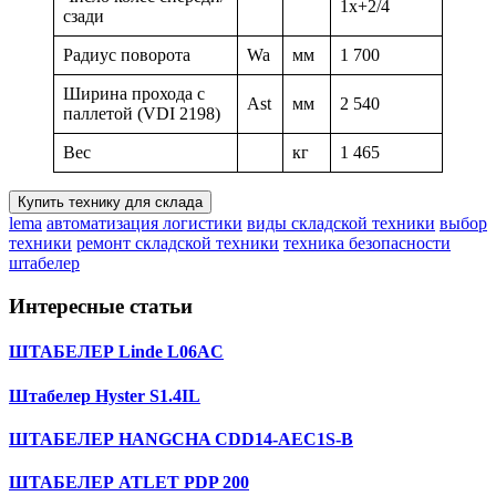
1x+2/4
сзади
Радиус поворота
Wa
мм
1 700
Ширина прохода с
Ast
мм
2 540
паллетой (VDI 2198)
Вес
кг
1 465
Купить технику для склада
lema
автоматизация логистики
виды складской техники
выбор
техники
ремонт складской техники
техника безопасности
штабелер
Интересные статьи
ШТАБЕЛЕР Linde L06AC
Штабелер Hyster S1.4IL
ШТАБЕЛЕР HANGCHA CDD14-AEC1S-B
ШТАБЕЛЕР ATLET PDP 200