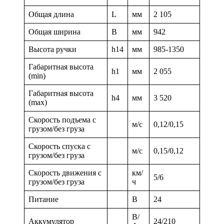
Общая длина
L
мм
2 105
Общая ширина
B
мм
942
Высота ручки
h14
мм
985-1350
Габаритная высота
h1
мм
2 055
(min)
Габаритная высота
h4
мм
3 520
(max)
Скорость подъема с
м/с
0,12/0,15
грузом/без груза
Скорость спуска с
м/с
0,15/0,12
грузом/без груза
Скорость движения с
км/
5/6
грузом/без груза
ч
Питание
В
24
В/
Аккумулятор
24/210