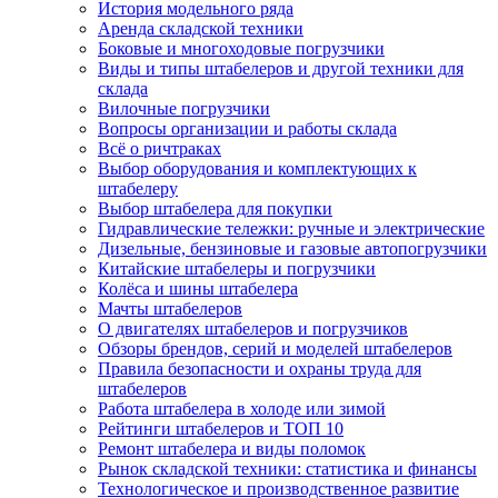
История модельного ряда
Аренда складской техники
Боковые и многоходовые погрузчики
Виды и типы штабелеров и другой техники для
склада
Вилочные погрузчики
Вопросы организации и работы склада
Всё о ричтраках
Выбор оборудования и комплектующих к
штабелеру
Выбор штабелера для покупки
Гидравлические тележки: ручные и электрические
Дизельные, бензиновые и газовые автопогрузчики
Китайские штабелеры и погрузчики
Колёса и шины штабелера
Мачты штабелеров
О двигателях штабелеров и погрузчиков
Обзоры брендов, серий и моделей штабелеров
Правила безопасности и охраны труда для
штабелеров
Работа штабелера в холоде или зимой
Рейтинги штабелеров и ТОП 10
Ремонт штабелера и виды поломок
Рынок складской техники: статистика и финансы
Технологическое и производственное развитие