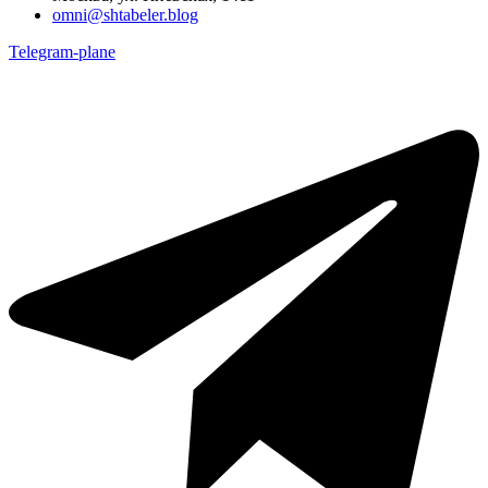
omni@shtabeler.blog
Telegram-plane