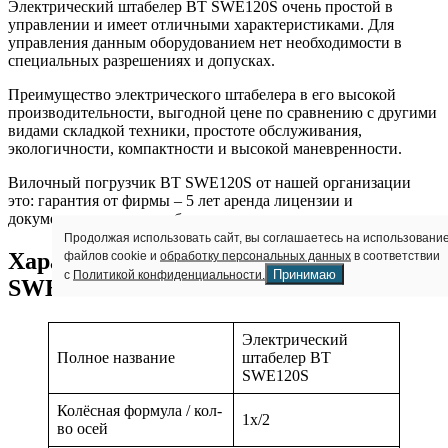
Электрический штабелер BT SWE120S очень простой в
управлении и имеет отличными характеристиками. Для
управления данным оборудованием нет необходимости в
специальных разрешениях и допусках.
Преимущество электрического штабелера в его высокой
производительности, выгодной цене по сравнению с другими
видами складкой техники, простоте обслуживания,
экологичности, компактности и высокой маневренности.
Вилочный погрузчик BT SWE120S от нашей организации
это: гарантия от фирмы – 5 лет аренда лицензии и
документация все способы оплаты
Продолжая использовать сайт, вы соглашаетесь на использовани
Характеристики ШТАБЕЛЕР BT
файлов cookie и
обработку персональных данных
в соответствии
Принимаю
с
Политикой конфиденциальности.
SWE120S
Электрический
Полное название
штабелер BT
SWE120S
Колёсная формула / кол-
1x/2
во осей