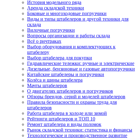
История модельного ряда
Аренда складской техники
Боковые и многоходовые погрузчики
Виды и типы штабелеров и другой техники для
склада
Вилочные погрузчики
Вопросы организации и работы склада
Всё о ричтраках
Выбор оборудования и комплектующих к
штабелеру
Выбор штабелера для покупки
Гидравлические тележки: ручные и электрические
Дизельные, бензиновые и газовые автопогрузчики
Китайские штабелеры и погрузчики
Колёса и шины штабелера
Мачты штабелеров
О двигателях штабелеров и погрузчиков
Обзоры брендов, серий и моделей штабелеров
Правила безопасности и охраны труда для
штабелеров
Работа штабелера в холоде или зимой
Рейтинги штабелеров и ТОП 10
Ремонт штабелера и виды поломок
Рынок складской техники: статистика и финансы
Технологическое и производственное развитие