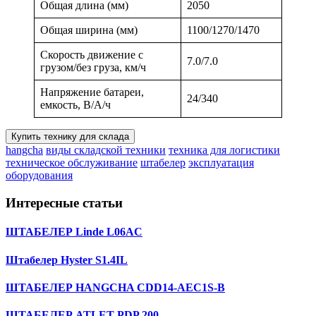
Общая длина (мм)
2050
Общая ширина (мм)
1100/1270/1470
Скорость движение с
7.0/7.0
грузом/без груза, км/ч
Напряжение батареи,
24/340
емкость, В/А/ч
Купить технику для склада
hangcha
виды складской техники
техника для логистики
техническое обслуживание
штабелер
эксплуатация
оборудования
Интересные статьи
ШТАБЕЛЕР Linde L06AC
Штабелер Hyster S1.4IL
ШТАБЕЛЕР HANGCHA CDD14-AEC1S-B
ШТАБЕЛЕР ATLET PDP 200