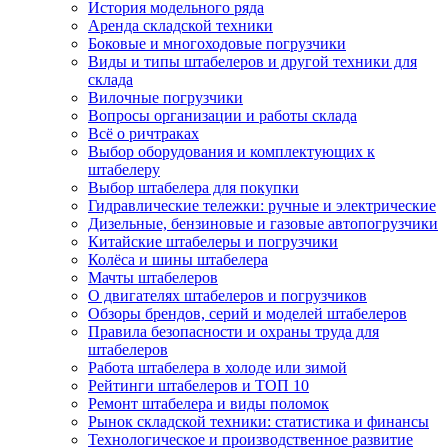
История модельного ряда
Аренда складской техники
Боковые и многоходовые погрузчики
Виды и типы штабелеров и другой техники для
склада
Вилочные погрузчики
Вопросы организации и работы склада
Всё о ричтраках
Выбор оборудования и комплектующих к
штабелеру
Выбор штабелера для покупки
Гидравлические тележки: ручные и электрические
Дизельные, бензиновые и газовые автопогрузчики
Китайские штабелеры и погрузчики
Колёса и шины штабелера
Мачты штабелеров
О двигателях штабелеров и погрузчиков
Обзоры брендов, серий и моделей штабелеров
Правила безопасности и охраны труда для
штабелеров
Работа штабелера в холоде или зимой
Рейтинги штабелеров и ТОП 10
Ремонт штабелера и виды поломок
Рынок складской техники: статистика и финансы
Технологическое и производственное развитие