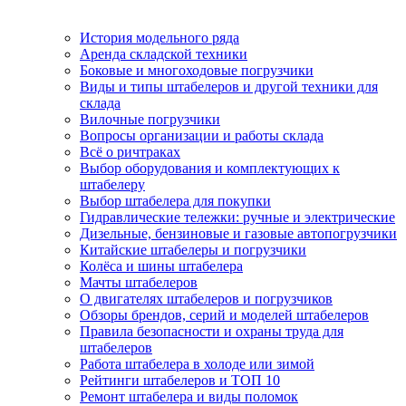
История модельного ряда
Аренда складской техники
Боковые и многоходовые погрузчики
Виды и типы штабелеров и другой техники для
склада
Вилочные погрузчики
Вопросы организации и работы склада
Всё о ричтраках
Выбор оборудования и комплектующих к
штабелеру
Выбор штабелера для покупки
Гидравлические тележки: ручные и электрические
Дизельные, бензиновые и газовые автопогрузчики
Китайские штабелеры и погрузчики
Колёса и шины штабелера
Мачты штабелеров
О двигателях штабелеров и погрузчиков
Обзоры брендов, серий и моделей штабелеров
Правила безопасности и охраны труда для
штабелеров
Работа штабелера в холоде или зимой
Рейтинги штабелеров и ТОП 10
Ремонт штабелера и виды поломок