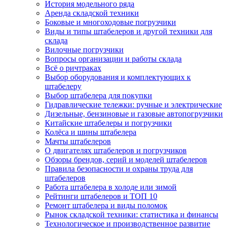
История модельного ряда
Аренда складской техники
Боковые и многоходовые погрузчики
Виды и типы штабелеров и другой техники для
склада
Вилочные погрузчики
Вопросы организации и работы склада
Всё о ричтраках
Выбор оборудования и комплектующих к
штабелеру
Выбор штабелера для покупки
Гидравлические тележки: ручные и электрические
Дизельные, бензиновые и газовые автопогрузчики
Китайские штабелеры и погрузчики
Колёса и шины штабелера
Мачты штабелеров
О двигателях штабелеров и погрузчиков
Обзоры брендов, серий и моделей штабелеров
Правила безопасности и охраны труда для
штабелеров
Работа штабелера в холоде или зимой
Рейтинги штабелеров и ТОП 10
Ремонт штабелера и виды поломок
Рынок складской техники: статистика и финансы
Технологическое и производственное развитие