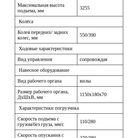
Максимальная высота
3255
подъема, мм
Колёса
Колея передних/ задних
550/390
колес, мм
Ходовые характеристики
Вид управления
сопровождая
Навесное оборудование
Вид рабочего органа
вилы
Размер рабочего органа,
1150x180x70
ДхШхВ, мм
Характеристики погрузчика
Скорость подъема с
110/280
грузом/без груза, мм/с
Скорость опускания с
370/380