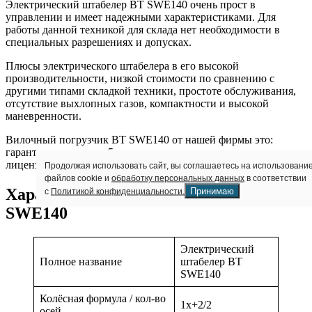
Электрический штабелер BT SWE140 очень прост в
управлении и имеет надежными характеристиками. Для
работы данной техникой для склада нет необходимости в
специальных разрешениях и допусках.
Плюсы электрического штабелера в его высокой
производительности, низкой стоимости по сравнению с
другими типами складкой техники, простоте обслуживания,
отсутствие выхлопных газов, компактности и высокой
маневренности.
Вилочный погрузчик BT SWE140 от нашей фирмы это:
гарантия от дилера – 5 лет возможность аренды или лизинга
лицензии и документация все способы оплаты
Продолжая использовать сайт, вы соглашаетесь на использовани
файлов cookie и
обработку персональных данных
в соответствии
Характеристики ШТАБЕЛЕР BT
Принимаю
с
Политикой конфиденциальности.
SWE140
Электрический
Полное название
штабелер BT
SWE140
Колёсная формула / кол-во
1x+2/2
осей