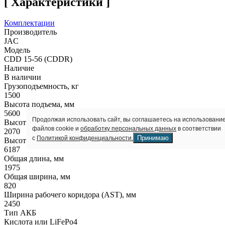
[ Характеристики ]
Комплектации
Производитель
JAC
Модель
CDD 15-56 (CDDR)
Наличие
В наличии
Грузоподъемность, кг
1500
Высота подъема, мм
5600
Продолжая использовать сайт, вы соглашаетесь на использовани
Высота в сложенном состоянии, мм
файлов cookie и
обработку персональных данных
в соответствии
2070
Принимаю
с
Политикой конфиденциальности.
Высота полностью выдвинутой мачты, мм
6187
Общая длина, мм
1975
Общая ширина, мм
820
Ширина рабочего коридора (AST), мм
2450
Тип АКБ
Кислота или LiFePo4