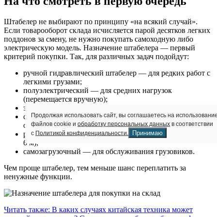
На что смотреть в первую очередь
Штабелер не выбирают по принципу «на всякий случай».
Если товарооборот склада исчисляется парой десятков легких
поддонов за смену, не нужно покупать самоходную либо
электрическую модель. Назначение штабелера — первый
критерий покупки. Так, для различных задач подойдут:
ручной гидравлический штабелер — для редких работ с
легкими грузами;
полуэлектрический — для средних нагрузок
(перемещается вручную);
электрический — для больших объемов работ;
Продолжая использовать сайт, вы соглашаетесь на использовани
самоходный — для работы без усилий со стороны
файлов cookie и
обработку персональных данных
в соответствии
оператора и больших нагрузок;
Принимаю
с
Политикой конфиденциальности.
ричтрак — для многоярусных стеллажей (подъем более
6 м);
самозагрузочный — для обслуживания грузовиков.
Чем проще штабелер, тем меньше шанс переплатить за
ненужные функции.
Читать также: В каких случаях китайская техника может