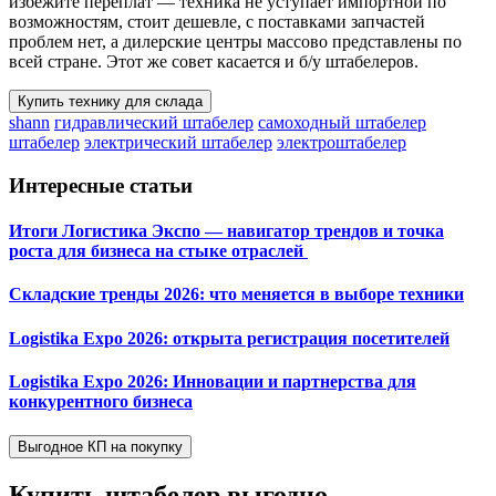
избежите переплат — техника не уступает импортной по
возможностям, стоит дешевле, с поставками запчастей
проблем нет, а дилерские центры массово представлены по
всей стране. Этот же совет касается и б/у штабелеров.
Купить технику для склада
shann
гидравлический штабелер
самоходный штабелер
штабелер
электрический штабелер
электроштабелер
Интересные статьи
Итоги Логистика Экспо — навигатор трендов и точка
роста для бизнеса на стыке отраслей
Складские тренды 2026: что меняется в выборе техники
Logistika Expo 2026: открыта регистрация посетителей
Logistika Expo 2026: Инновации и партнерства для
конкурентного бизнеса
Выгодное КП на покупку
Купить штабелер
выгодно