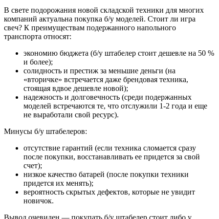
В свете подорожания новой складской техники для многих
компаний актуальна покупка б/у моделей. Стоит ли игра
свеч? К преимуществам подержанного напольного
транспорта относят:
экономию бюджета (б/у штабелер стоит дешевле на 50 %
и более);
солидность и престиж за меньшие деньги (на
«вторичке» встречается даже брендовая техника,
стоящая вдвое дешевле новой);
надежность и долговечность (среди подержанных
моделей встречаются те, что отслужили 1-2 года и еще
не выработали свой ресурс).
Минусы б/у штабелеров:
отсутствие гарантий (если техника сломается сразу
после покупки, восстанавливать ее придется за свой
счет);
низкое качество батарей (после покупки техники
придется их менять);
вероятность скрытых дефектов, которые не увидит
новичок.
Вывод очевиден — покупать б/у штабелер стоит либо у