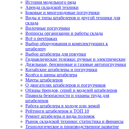
История модельного ряда
Аренда складской техники
Боковые и многоходовые погрузчики
Виды и типы штабелеров и другой техники для
склада
Вилочные погрузчики
Вопросы организации и работы склада
Всё о ричтраках
Выбор оборудования и комплектующих к
штабелеру
Выбор штабелера для покупки
Гидравлические тележки: ручные и электрические
Дизельные, бензиновые и газовые автопогрузчики
Китайские штабелеры и погрузчики
Колёса и шины штабелера
Мачты штабелеров
О двигателях штабелеров и погрузчиков
Обзоры брендов, серий и моделей штабелеров
Правила безопасности и охраны труда для
штабелеров
Работа штабелера в холоде или зимой
Рейтинги штабелеров и ТОП 10
Ремонт штабелера и виды поломок
Рынок складской техники: статистика и финансы
Технологическое и производственное развитие