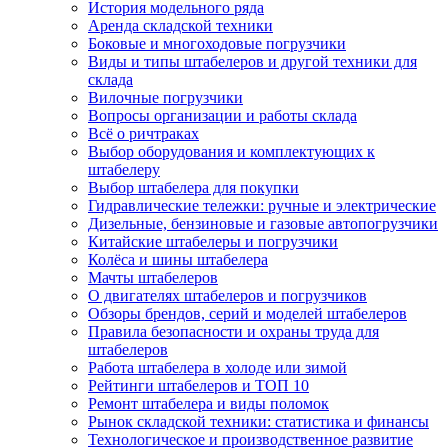
История модельного ряда
Аренда складской техники
Боковые и многоходовые погрузчики
Виды и типы штабелеров и другой техники для
склада
Вилочные погрузчики
Вопросы организации и работы склада
Всё о ричтраках
Выбор оборудования и комплектующих к
штабелеру
Выбор штабелера для покупки
Гидравлические тележки: ручные и электрические
Дизельные, бензиновые и газовые автопогрузчики
Китайские штабелеры и погрузчики
Колёса и шины штабелера
Мачты штабелеров
О двигателях штабелеров и погрузчиков
Обзоры брендов, серий и моделей штабелеров
Правила безопасности и охраны труда для
штабелеров
Работа штабелера в холоде или зимой
Рейтинги штабелеров и ТОП 10
Ремонт штабелера и виды поломок
Рынок складской техники: статистика и финансы
Технологическое и производственное развитие