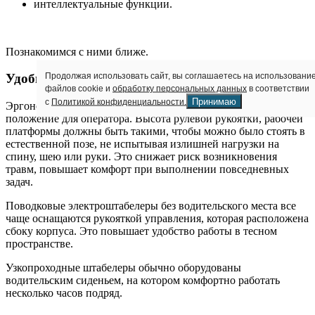
интеллектуальные функции.
Познакомимся с ними ближе.
Продолжая использовать сайт, вы соглашаетесь на использовани
Удобная рабочая позиция
файлов cookie и
обработку персональных данных
в соответствии
Принимаю
с
Политикой конфиденциальности.
Эргономичный дизайн штабелера обеспечивает комфортное
положение для оператора. Высота рулевой рукоятки, рабочей
платформы должны быть такими, чтобы можно было стоять в
естественной позе, не испытывая излишней нагрузки на
спину, шею или руки. Это снижает риск возникновения
травм, повышает комфорт при выполнении повседневных
задач.
Поводковые электроштабелеры без водительского места все
чаще оснащаются рукояткой управления, которая расположена
сбоку корпуса. Это повышает удобство работы в тесном
пространстве.
Узкопроходные штабелеры обычно оборудованы
водительским сиденьем, на котором комфортно работать
несколько часов подряд.