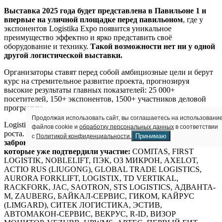
Выставка 2025 года будет представлена
в Павильоне 1 и
впервые на уличной площадке перед павильоном
, где у
экспонентов Logistika Expo появится уникальное
преимущество эффектно и ярко представить своё
оборудование и технику.
Такой возможности нет ни у одной
другой логистической выставки.
Организаторы ставят перед собой амбициозные цели и берут
курс на стремительное развитие проекта, прогнозируя
высокие результаты главных показателей: 25 000+
посетителей, 150+ экспонентов, 1500+ участников деловой
программы.
Продолжая использовать сайт, вы соглашаетесь на использовани
Logistika Expo уже сейчас показывает взрывную динамику
файлов cookie и
обработку персональных данных
в соответствии
роста.
На октябрь 2024 года уже более 50% площадей
Принимаю
с
Политикой конфиденциальности.
забронировано. Среди ключевых игроков логистики,
которые уже подтвердили участие:
COMITAS, FIRST
LOGISTIK, NOBLELIFT, ПЭК, ОЗ МИКРОН, AXELOT,
ACTIO RUS (LIUGONG), GLOBAL TRADE LOGISTICS,
AURORA FORKLIFT, LOGISTIX, TD VERTIKAL,
RACKFORK, JAC, SAOTRON, STS LOGISTICS, АДВАНТА-
М, ZAUBERG, БАЙКАЛ-СЕРВИС, ГИКОМ, КАЙРУС
(LIMGARD), СИТЕК ЛОГИСТИКА, ЭСТИВ,
АВТОМАКОН-СЕРВИС, ВЕКРУС, R-ID, ВИЗОР