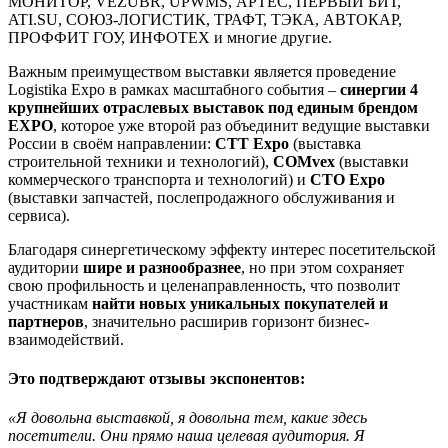
МОНИТОР, VEZUBR, UPWMS, АРТЕС, ПЕРВЫЙ БИТ,
ATI.SU, СОЮЗ-ЛОГИСТИК, ТРАФТ, ТЭКА, АВТОКАР,
ПРОФФИТ ГОУ, ИНФОТЕХ и многие другие.
Важным преимуществом выставки является проведение
Logistika Expo в рамках масштабного события –
синергии 4
крупнейших отраслевых выставок под единым брендом
EXPO
, которое уже второй раз объединит ведущие выставки
России в своём направлении:
СТТ Expo
(выставка
строительной техники и технологий),
СOMvex
(выставки
коммерческого транспорта и технологий) и
CTO Expo
(выставки запчастей, послепродажного обслуживания и
сервиса).
Благодаря синергетическому эффекту интерес посетительской
аудитории
шире и разнообразнее
, но при этом сохраняет
свою профильность и целенаправленность, что позволит
участникам
найти новых уникальных покупателей и
партнеров
, значительно расширив горизонт бизнес-
взаимодействий.
Это
подтверждают
отзывы экспонентов:
«Я довольна выставкой, я довольна тем, какие здесь
посетители. Они прямо наша целевая аудитория. Я