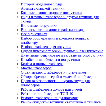
История модельного ряда
Аренда складской техники
Боковые и многоходовые погрузчики
Виды и типы штабелеров и другой техники для
склада
Вилочные погрузчики
Вопросы организации и работы склада
Всё о ричтраках
Выбор оборудования и комплектующих к
штабелеру
Выбор штабелера для покупки
Гидравлические тележки: ручные и электрические
Дизельные, бензиновые и газовые автопогрузчики
Китайские штабелеры и погрузчики
Колёса и шины штабелера
Мачты штабелеров
О двигателях штабелеров и погрузчиков
Обзоры брендов, серий и моделей штабелеров
Правила безопасности и охраны труда для
штабелеров
Работа штабелера в холоде или зимой
Рейтинги штабелеров и ТОП 10
Ремонт штабелера и виды поломок
Рынок складской техники: статистика и финансы