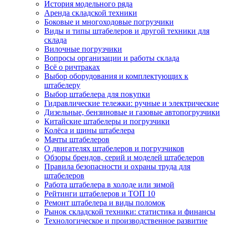
История модельного ряда
Аренда складской техники
Боковые и многоходовые погрузчики
Виды и типы штабелеров и другой техники для
склада
Вилочные погрузчики
Вопросы организации и работы склада
Всё о ричтраках
Выбор оборудования и комплектующих к
штабелеру
Выбор штабелера для покупки
Гидравлические тележки: ручные и электрические
Дизельные, бензиновые и газовые автопогрузчики
Китайские штабелеры и погрузчики
Колёса и шины штабелера
Мачты штабелеров
О двигателях штабелеров и погрузчиков
Обзоры брендов, серий и моделей штабелеров
Правила безопасности и охраны труда для
штабелеров
Работа штабелера в холоде или зимой
Рейтинги штабелеров и ТОП 10
Ремонт штабелера и виды поломок
Рынок складской техники: статистика и финансы
Технологическое и производственное развитие